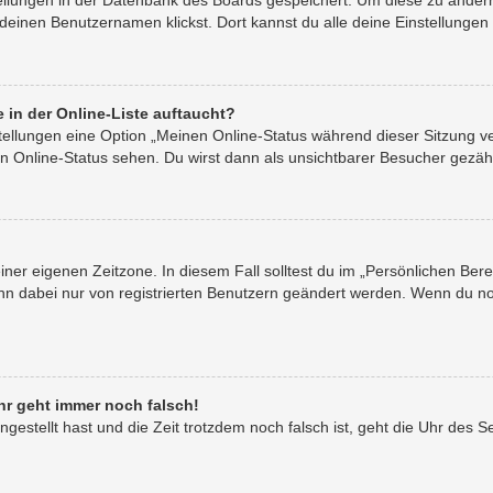
stellungen in der Datenbank des Boards gespeichert. Um diese zu ändern
 deinen Benutzernamen klickst. Dort kannst du alle deine Einstellungen
 in der Online-Liste auftaucht?
stellungen eine Option „Meinen Online-Status während dieser Sitzung 
n Online-Status sehen. Du wirst dann als unsichtbarer Besucher gezähl
iner eigenen Zeitzone. In diesem Fall solltest du im „Persönlichen Ber
ann dabei nur von registrierten Benutzern geändert werden. Wenn du noch 
uhr geht immer noch falsch!
ingestellt hast und die Zeit trotzdem noch falsch ist, geht die Uhr des S