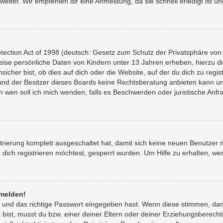
eiter. Wir empfehlen dir eine Anmeldung, da sie schnell erledigt ist und 
ection Act of 1998 (deutsch: Gesetz zum Schutz der Privatsphäre von K
weise persönliche Daten von Kindern unter 13 Jahren erheben, hierzu 
her bist, ob dies auf dich oder die Website, auf der du dich zu registri
und der Besitzer dieses Boards keine Rechtsberatung anbieten kann und
 „An wen soll ich mich wenden, falls es Beschwerden oder juristische A
strierung komplett ausgeschaltet hat, damit sich keine neuen Benutze
ich registrieren möchtest, gesperrt wurden. Um Hilfe zu erhalten, wen
nmelden!
 und das richtige Passwort eingegeben hast. Wenn diese stimmen, da
 bist, musst du bzw. einer deiner Eltern oder deiner Erziehungsberecht