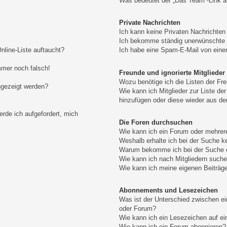
Was bedeutet der „Das Team“-Link au
Private Nachrichten
Ich kann keine Privaten Nachrichten
Ich bekomme ständig unerwünschte P
nline-Liste auftaucht?
Ich habe eine Spam-E-Mail von eine
immer noch falsch!
Freunde und ignorierte Mitglieder
Wozu benötige ich die Listen der Fre
ngezeigt werden?
Wie kann ich Mitglieder zur Liste der
hinzufügen oder diese wieder aus de
erde ich aufgefordert, mich
Die Foren durchsuchen
Wie kann ich ein Forum oder mehre
Weshalb erhalte ich bei der Suche k
Warum bekomme ich bei der Suche e
Wie kann ich nach Mitgliedern such
Wie kann ich meine eigenen Beiträg
Abonnements und Lesezeichen
Was ist der Unterschied zwischen 
oder Forum?
Wie kann ich ein Lesezeichen auf e
Wie kann ich ein Forum abonnieren?