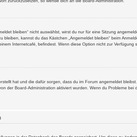
swort zurückzusetzen, so wende dich an die Board-Administration.
det bleiben“ nicht auswählst, wirst du nur für eine Sitzung angemeld
u bleiben, kannst du das Kästchen „Angemeldet bleiben“ beim Anmelde
einem Internetcafé, befindest. Wenn diese Option nicht zur Verfügung 
 erstellt hat und die dafür sorgen, dass du im Forum angemeldet bleib
 von der Board-Administration aktiviert wurden. Wenn du Probleme bei
n