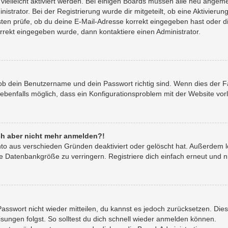
 vielleicht aktiviert werden. Bei einigen Boards müssen alle neu angeme
istrator. Bei der Registrierung wurde dir mitgeteilt, ob eine Aktivierung
ten prüfe, ob du deine E-Mail-Adresse korrekt eingegeben hast oder di
orrekt eingegeben wurde, dann kontaktiere einen Administrator.
 ob dein Benutzername und dein Passwort richtig sind. Wenn dies der Fa
 ebenfalls möglich, dass ein Konfigurationsproblem mit der Website vorl
mich aber nicht mehr anmelden?!
nto aus verschieden Gründen deaktiviert oder gelöscht hat. Außerdem l
e Datenbankgröße zu verringern. Registriere dich einfach erneut und n
 Passwort nicht wieder mitteilen, du kannst es jedoch zurücksetzen. Di
ungen folgst. So solltest du dich schnell wieder anmelden können.