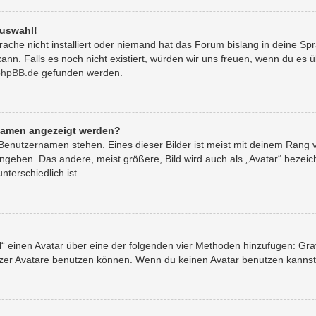
Auswahl!
ache nicht installiert oder niemand hat das Forum bislang in deine Spr
 kann. Falls es noch nicht existiert, würden wir uns freuen, wenn du e
phpBB.de
gefunden werden.
rnamen angezeigt werden?
Benutzernamen stehen. Eines dieser Bilder ist meist mit deinem Rang v
geben. Das andere, meist größere, Bild wird auch als „Avatar“ bezeich
terschiedlich ist.
il“ einen Avatar über eine der folgenden vier Methoden hinzufügen: Gr
er Avatare benutzen können. Wenn du keinen Avatar benutzen kannst, s