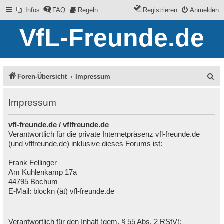
Infos
FAQ
Regeln
Registrieren
Anmelden
VfL-Freunde.de
S
Foren-Übersicht
Impressum
u
Impressum
c
h
vfl-freunde.de / vflfreunde.de
Verantwortlich für die private Internetpräsenz vfl-freunde.de
e
(und vflfreunde.de) inklusive dieses Forums ist:
Frank Fellinger
Am Kuhlenkamp 17a
44795 Bochum
E-Mail: blockn (ät) vfl-freunde.de
Verantwortlich für den Inhalt (gem. § 55 Abs. 2 RStV):