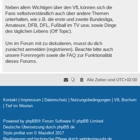
Neben allem Wichtigen über den VfL können sich die
Fans selbstverständlich auch über andere Themen
unterhalten, wie z.B. die erste und zweite Bundesliga,
Amateure, DFB, DFL, Fußball im TV usw. sowie Dinge
des täglichen Lebens (Off Topic).
Um im Forum mit zu diskutieren, musst du dich
zunächst anmelden (registrieren). Beachte bitte auch
unsere
Forenregeln
sowie die
FAQ
zur Funktionalität
dieses Forums.
Alle Zeiten sind
UTC+02:00
Kontakt
|
Impressum
|
Datenschutz
|
Nutzungsbedingungen
|
VfL Bochum
|
Tief im Westen
Powered by
phpBB
® Forum Software © phpBB Limited
Deutsche Übersetzung durch
phpBB.de
Style
proflat
von ©
Mazeltof
2017
Realisierung und technische Pflege durch
webdesign-ruhr.de