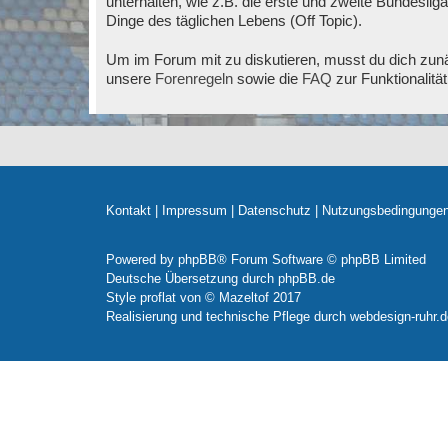
unterhalten, wie z.B. die erste und zweite Bundesli
Dinge des täglichen Lebens (Off Topic).
Um im Forum mit zu diskutieren, musst du dich zunä
unsere
Forenregeln
sowie die
FAQ
zur Funktionalitä
Kontakt
|
Impressum
|
Datenschutz
|
Nutzungsbedingunge
Powered by
phpBB
® Forum Software © phpBB Limited
Deutsche Übersetzung durch
phpBB.de
Style
proflat
von ©
Mazeltof
2017
Realisierung und technische Pflege durch
webdesign-ruhr.d