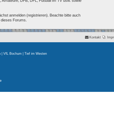
ga, Amateure, DFB, DFL, Fußball im TV usw. sowie
chst anmelden (registrieren). Beachte bitte auch
t dieses Forums.
Kontakt
Imp
n
|
VfL Bochum
|
Tief im Westen
e