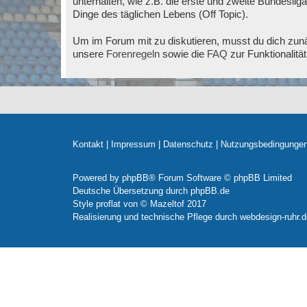
unterhalten, wie z.B. die erste und zweite Bundesli
Dinge des täglichen Lebens (Off Topic).
Um im Forum mit zu diskutieren, musst du dich zunä
unsere
Forenregeln
sowie die
FAQ
zur Funktionalitä
Kontakt
|
Impressum
|
Datenschutz
|
Nutzungsbedingunge
Powered by
phpBB
® Forum Software © phpBB Limited
Deutsche Übersetzung durch
phpBB.de
Style
proflat
von ©
Mazeltof
2017
Realisierung und technische Pflege durch
webdesign-ruhr.d