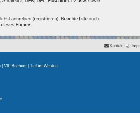
ga, Amateure, DFB, DFL, Fußball im TV usw. sowie
chst anmelden (registrieren). Beachte bitte auch
t dieses Forums.
Kontakt
Imp
n
|
VfL Bochum
|
Tief im Westen
e