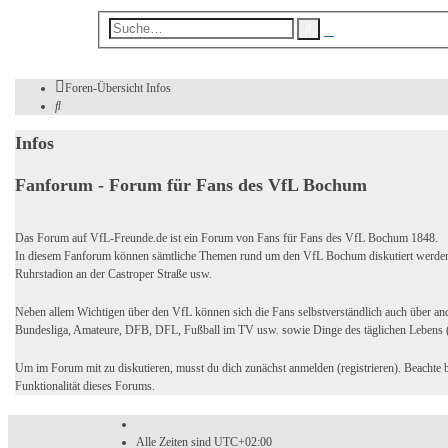
Erweiterte
Suche
Suche
Foren-Übersicht
Infos
Suche
Infos
Fanforum - Forum für Fans des VfL Bochum
Das Forum auf VfL-Freunde.de ist ein Forum von Fans für Fans des VfL Bochum 1848.
In diesem Fanforum können sämtliche Themen rund um den VfL Bochum diskutiert werden, z
Ruhrstadion an der Castroper Straße usw.
Neben allem Wichtigen über den VfL können sich die Fans selbstverständlich auch über and
Bundesliga, Amateure, DFB, DFL, Fußball im TV usw. sowie Dinge des täglichen Lebens (
Um im Forum mit zu diskutieren, musst du dich zunächst anmelden (registrieren). Beachte 
Funktionalität dieses Forums.
Alle Zeiten sind
UTC+02:00