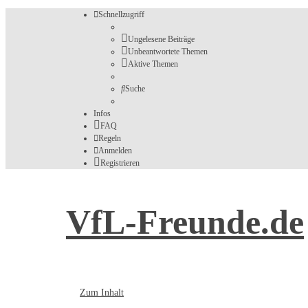
Schnellzugriff
Ungelesene Beiträge
Unbeantwortete Themen
Aktive Themen
Suche
Infos
FAQ
Regeln
Anmelden
Registrieren
VfL-Freunde.de
Forum für Fans des VfL Bochum 1848
Zum Inhalt