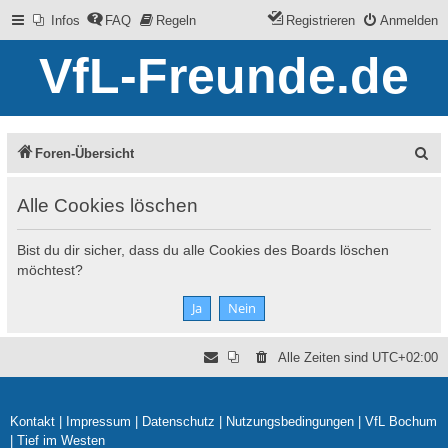
Infos
FAQ
Regeln
Registrieren
Anmelden
VfL-Freunde.de
S
Foren-Übersicht
u
Alle Cookies löschen
c
h
Bist du dir sicher, dass du alle Cookies des Boards löschen
e
möchtest?
Alle Zeiten sind
UTC+02:00
Kontakt
|
Impressum
|
Datenschutz
|
Nutzungsbedingungen
|
VfL Bochum
|
Tief im Westen