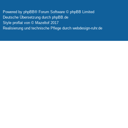
Powered by
phpBB
® Forum Software © phpBB Limited
Deutsche Übersetzung durch
phpBB.de
Style
proflat
von ©
Mazeltof
2017
Realisierung und technische Pflege durch
webdesign-ruhr.de