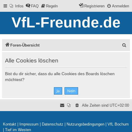
Infos
FAQ
Regeln
Registrieren
Anmelden
VfL-Freunde.de
S
Foren-Übersicht
u
Alle Cookies löschen
c
h
Bist du dir sicher, dass du alle Cookies des Boards löschen
e
möchtest?
Alle Zeiten sind
UTC+02:00
Kontakt
|
Impressum
|
Datenschutz
|
Nutzungsbedingungen
|
VfL Bochum
|
Tief im Westen