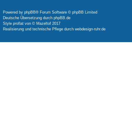
Powered by
phpBB
® Forum Software © phpBB Limited
Deutsche Übersetzung durch
phpBB.de
Style
proflat
von ©
Mazeltof
2017
Realisierung und technische Pflege durch
webdesign-ruhr.de