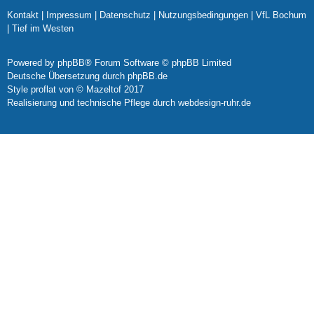
Kontakt
|
Impressum
|
Datenschutz
|
Nutzungsbedingungen
|
VfL Bochum
|
Tief im Westen
Powered by
phpBB
® Forum Software © phpBB Limited
Deutsche Übersetzung durch
phpBB.de
Style
proflat
von ©
Mazeltof
2017
Realisierung und technische Pflege durch
webdesign-ruhr.de