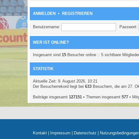
ANMELDEN
•
REGISTRIEREN
Benutzername:
Passwort:
WER IST ONLINE?
Insgesamt sind
15
Besucher online :: 5 sichtbare Mitgliede
STATISTIK
Aktuelle Zeit: 9. August 2026, 10:21
Der Besucherrekord liegt bei
633
Besuchern, die am 27. Okt
Beiträge insgesamt
127151
• Themen insgesamt
577
• Mit
Kontakt
|
Impressum
|
Datenschutz
|
Nutzungsbedingunge