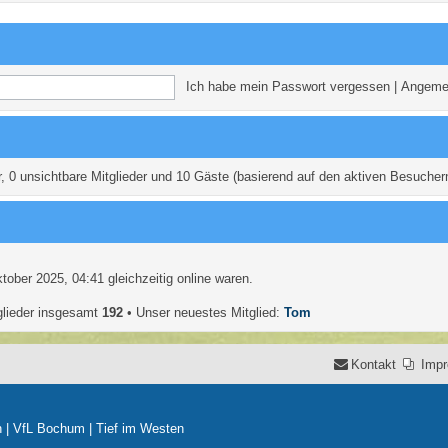
e
e
n
m
e
Ich habe mein Passwort vergessen
|
Angemel
n
r, 0 unsichtbare Mitglieder und 10 Gäste (basierend auf den aktiven Besuchern
ober 2025, 04:41 gleichzeitig online waren.
glieder insgesamt
192
• Unser neuestes Mitglied:
Tom
Kontakt
Imp
n
|
VfL Bochum
|
Tief im Westen