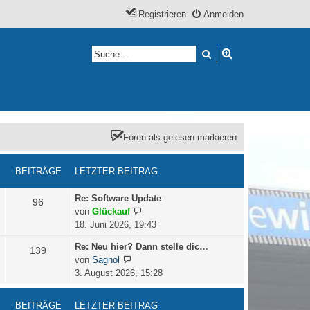
Registrieren
Anmelden
Suche
Erweiterte Suche
Foren als gelesen markieren
BEITRÄGE
LETZTER BEITRAG
L
Re: Software Update
B
96
e
N
von
Glückauf
e
t
e
18. Juni 2026, 19:43
z
u
i
L
Re: Neu hier? Dann stelle dic…
B
139
t
e
e
N
von
Sagnol
e
s
t
e
t
e
3. August 2026, 15:28
r
t
z
u
r
B
e
i
t
e
e
r
BEITRÄGE
LETZTER BEITRAG
ä