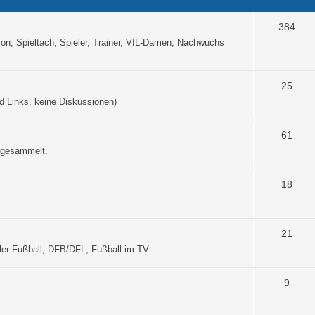
m
e
T
384
n, Spieltach, Spieler, Trainer, VfL-Damen, Nachwuchs
n
h
e
T
25
m
d Links, keine Diskussionen)
h
e
e
T
61
n
m
r gesammelt.
h
e
e
T
18
n
m
h
e
e
T
21
n
m
ler Fußball, DFB/DFL, Fußball im TV
h
e
e
T
9
n
m
h