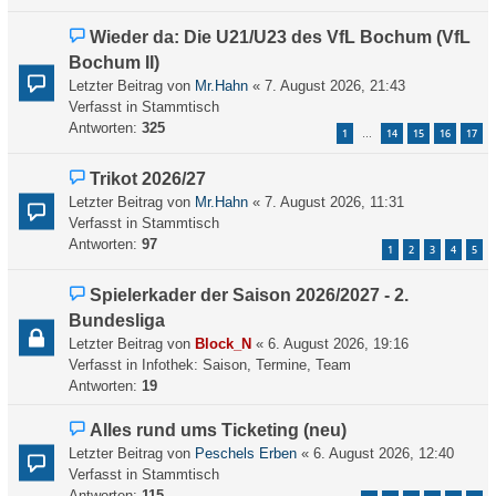
B
e
N
Wieder da: Die U21/U23 des VfL Bochum (VfL
i
e
Bochum II)
t
u
Letzter Beitrag von
Mr.Hahn
«
7. August 2026, 21:43
r
e
Verfasst in
Stammtisch
a
r
Antworten:
325
g
1
14
15
16
17
…
B
e
N
Trikot 2026/27
i
e
Letzter Beitrag von
t
Mr.Hahn
«
7. August 2026, 11:31
u
Verfasst in
r
Stammtisch
e
Antworten:
a
97
1
2
3
4
5
r
g
B
N
Spielerkader der Saison 2026/2027 - 2.
e
e
Bundesliga
i
u
Letzter Beitrag von
t
Block_N
«
6. August 2026, 19:16
e
Verfasst in
r
Infothek: Saison, Termine, Team
r
Antworten:
a
19
B
g
e
N
Alles rund ums Ticketing (neu)
i
e
Letzter Beitrag von
Peschels Erben
«
6. August 2026, 12:40
t
u
Verfasst in
Stammtisch
r
e
Antworten:
115