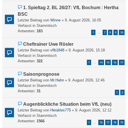
a
B
g
N
1. Spieltag 2. BL 26/27: VfL Bochum : Hertha
e
e
BSC
i
u
Letzter Beitrag von
t
Winne
«
9. August 2026, 16:05
e
Verfasst in
r
Stammtisch
r
Antworten:
a
183
1
7
8
9
10
…
B
g
e
N
Cheftrainer Uwe Rösler
i
e
Letzter Beitrag von
t
vflb1848
«
9. August 2026, 15:18
u
Verfasst in
r
Stammtisch
e
Antworten:
a
322
1
14
15
16
17
…
r
g
B
N
Saisonprognose
e
e
Letzter Beitrag von
Mr.Hahn
«
9. August 2026, 12:46
i
u
Verfasst in
Stammtisch
t
e
Antworten:
31
r
1
2
r
a
B
g
N
Augenblickliche Situation beim VfL (neu)
e
e
Letzter Beitrag von
Herakles775
«
9. August 2026, 12:12
i
u
Verfasst in
Stammtisch
t
e
Antworten:
1566
r
1
76
77
78
79
…
r
a