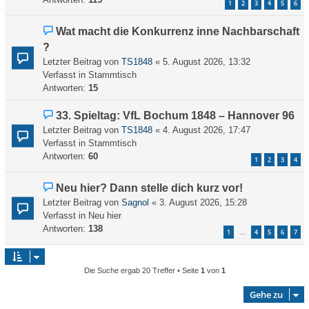
1
2
3
4
5
6
a
r
g
B
N
Wat macht die Konkurrenz inne Nachbarschaft
e
e
?
i
u
Letzter Beitrag von
t
TS1848
«
5. August 2026, 13:32
e
Verfasst in
r
Stammtisch
r
Antworten:
a
15
B
g
e
N
33. Spieltag: VfL Bochum 1848 – Hannover 96
i
e
Letzter Beitrag von
TS1848
«
4. August 2026, 17:47
t
u
Verfasst in
Stammtisch
r
e
Antworten:
60
1
2
3
4
a
r
g
B
N
Neu hier? Dann stelle dich kurz vor!
e
e
Letzter Beitrag von
Sagnol
«
3. August 2026, 15:28
i
u
Verfasst in
Neu hier
t
e
Antworten:
138
r
1
4
5
6
7
…
r
a
B
g
e
Die Suche ergab 20 Treffer • Seite
1
von
1
i
t
Gehe zu
r