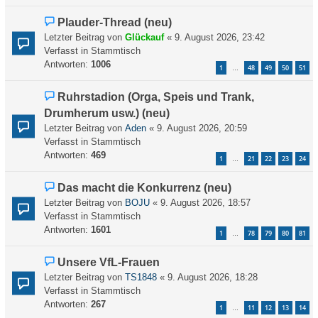
B
N
Plauder-Thread (neu)
e
e
Letzter Beitrag von
Glückauf
«
9. August 2026, 23:42
i
u
Verfasst in
Stammtisch
t
e
Antworten:
1006
r
1
48
49
50
51
…
r
a
B
g
N
Ruhrstadion (Orga, Speis und Trank,
e
e
Drumherum usw.) (neu)
i
u
Letzter Beitrag von
t
Aden
«
9. August 2026, 20:59
e
Verfasst in
r
Stammtisch
r
Antworten:
a
469
1
21
22
23
24
…
B
g
e
N
Das macht die Konkurrenz (neu)
i
e
Letzter Beitrag von
t
BOJU
«
9. August 2026, 18:57
u
Verfasst in
r
Stammtisch
e
Antworten:
a
1601
1
78
79
80
81
…
r
g
B
N
Unsere VfL-Frauen
e
e
Letzter Beitrag von
TS1848
«
9. August 2026, 18:28
i
u
Verfasst in
Stammtisch
t
e
Antworten:
267
r
1
11
12
13
14
…
r