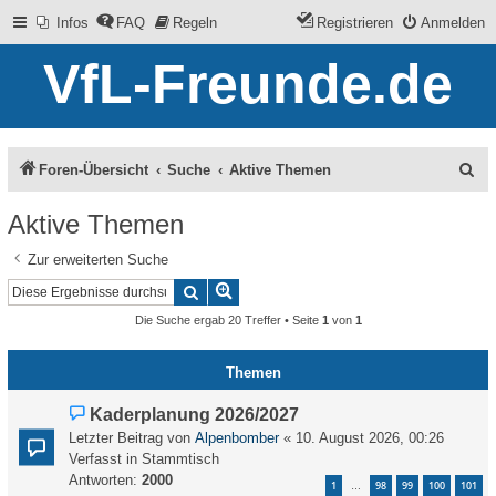
Infos
FAQ
Regeln
Registrieren
Anmelden
VfL-Freunde.de
S
Foren-Übersicht
Suche
Aktive Themen
u
Aktive Themen
c
Zur erweiterten Suche
h
Erweiterte Suche
Suche
e
Die Suche ergab 20 Treffer • Seite
1
von
1
Themen
N
Kaderplanung 2026/2027
e
Letzter Beitrag von
Alpenbomber
«
10. August 2026, 00:26
u
Verfasst in
Stammtisch
e
Antworten:
2000
1
98
99
100
101
…
r