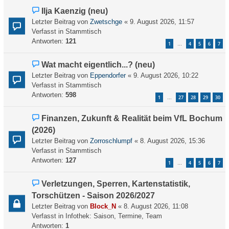
B
g
N
Ilja Kaenzig (neu)
e
e
Letzter Beitrag von
Zwetschge
«
9. August 2026, 11:57
i
u
Verfasst in
Stammtisch
t
e
Antworten:
121
r
1
4
5
6
7
…
r
a
B
g
N
Wat macht eigentlich...? (neu)
e
e
Letzter Beitrag von
Eppendorfer
«
9. August 2026, 10:22
i
u
Verfasst in
Stammtisch
t
e
Antworten:
598
r
1
27
28
29
30
…
r
a
B
g
N
Finanzen, Zukunft & Realität beim VfL Bochum
e
e
(2026)
i
u
Letzter Beitrag von
t
Zorroschlumpf
«
8. August 2026, 15:36
e
Verfasst in
r
Stammtisch
r
Antworten:
a
127
1
4
5
6
7
…
B
g
e
N
Verletzungen, Sperren, Kartenstatistik,
i
e
t
Torschützen - Saison 2026/2027
u
r
Letzter Beitrag von
Block_N
«
8. August 2026, 11:08
e
a
Verfasst in
Infothek: Saison, Termine, Team
r
g
Antworten:
1