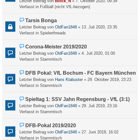
Letzter Beitrag von
Block_N
«
7. Oktober 2020, 09:39
i
e
Verfasst in
Fußball (nicht VfL-bezogen)
t
r
r
B
a
N
Tarsis Bonga
e
g
e
Letzter Beitrag von
OldFan1848
«
13. Juli 2020, 23:35
i
u
Verfasst in
Spielerthreads
t
e
r
r
a
N
Corona-Meister 2019/2020
B
g
e
Letzter Beitrag von
OldFan1848
«
4. Juli 2020, 01:00
e
u
Verfasst in
Stammtisch
i
e
t
r
N
DFB Pokal: VfL Bochum - FC Bayern München
r
B
e
a
Letzter Beitrag von
Hans Klabuster
«
29. Oktober 2019, 23:23
e
u
g
Verfasst in
Stammtisch
i
e
t
r
N
Spieltag 1: SSV Jahn Regensburg - VfL (3:1)
r
B
e
a
Letzter Beitrag von
OldFan1848
«
29. Juli 2019, 23:16
e
u
g
Verfasst in
Stammtisch
i
e
t
r
N
DFB-Pokal 2019/2020
r
B
e
a
Letzter Beitrag von
OldFan1848
«
27. Juni 2019, 16:02
e
u
g
Verfasst in
Stammtisch
i