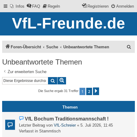
Infos
FAQ
Regeln
Registrieren
Anmelden
VfL-Freunde.de
S
Foren-Übersicht
Suche
Unbeantwortete Themen
u
Unbeantwortete Themen
c
Zur erweiterten Suche
h
Erweiterte Suche
Suche
e
1
2
Next (arrow right)
Die Suche ergab 31 Treffer
Themen
N
VfL Bochum Traditionsmannschaft !
e
Letzter Beitrag von
VfL-Schreier
«
5. Juli 2026, 11:45
u
Verfasst in
Stammtisch
e