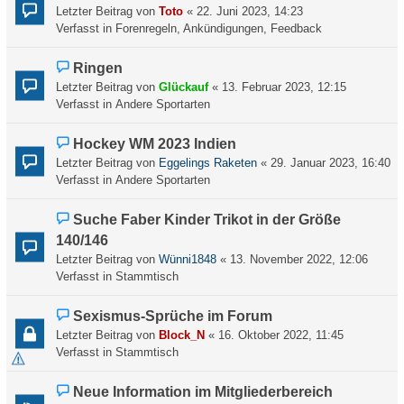
e
a
Letzter Beitrag von
Toto
«
22. Juni 2023, 14:23
e
u
g
Verfasst in
Forenregeln, Ankündigungen, Feedback
i
e
t
r
N
Ringen
r
B
e
a
Letzter Beitrag von
Glückauf
«
13. Februar 2023, 12:15
e
u
g
Verfasst in
Andere Sportarten
i
e
t
r
N
Hockey WM 2023 Indien
r
B
e
a
Letzter Beitrag von
Eggelings Raketen
«
29. Januar 2023, 16:40
e
u
g
Verfasst in
Andere Sportarten
i
e
t
r
N
Suche Faber Kinder Trikot in der Größe
r
B
e
a
140/146
e
u
g
Letzter Beitrag von
Wünni1848
«
13. November 2022, 12:06
i
e
Verfasst in
Stammtisch
t
r
r
B
a
N
Sexismus-Sprüche im Forum
e
g
e
Letzter Beitrag von
Block_N
«
16. Oktober 2022, 11:45
i
u
Verfasst in
Stammtisch
t
e
r
r
a
N
Neue Information im Mitgliederbereich
B