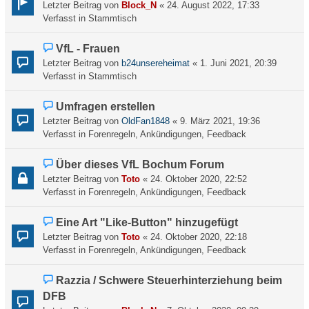
g
e
Letzter Beitrag von
Block_N
«
24. August 2022, 17:33
e
u
Verfasst in
Stammtisch
i
e
t
r
N
VfL - Frauen
r
B
e
a
Letzter Beitrag von
b24unsereheimat
«
1. Juni 2021, 20:39
e
u
g
Verfasst in
Stammtisch
i
e
t
r
N
Umfragen erstellen
r
B
e
a
Letzter Beitrag von
OldFan1848
«
9. März 2021, 19:36
e
u
g
Verfasst in
Forenregeln, Ankündigungen, Feedback
i
e
t
r
N
Über dieses VfL Bochum Forum
r
B
e
a
Letzter Beitrag von
Toto
«
24. Oktober 2020, 22:52
e
u
g
Verfasst in
Forenregeln, Ankündigungen, Feedback
i
e
t
r
N
Eine Art "Like-Button" hinzugefügt
r
B
e
a
Letzter Beitrag von
Toto
«
24. Oktober 2020, 22:18
e
u
g
Verfasst in
Forenregeln, Ankündigungen, Feedback
i
e
t
r
N
Razzia / Schwere Steuerhinterziehung beim
r
B
e
a
DFB
e
u
g