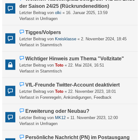
B
e
a
der Saison 24/25 (Rückrundenedition)
e
u
g
Letzter Beitrag von
olki
«
16. Januar 2025, 13:59
i
e
Verfasst in
Umfragen
t
r
r
B
a
N
Tigges/Volpers
e
g
e
Letzter Beitrag von
Kreisklasse
«
2. November 2024, 18:45
i
u
Verfasst in
Stammtisch
t
e
r
r
a
N
Wichtiger Hinweis zum Thema "Vollzitate"
B
g
e
Letzter Beitrag von
Toto
«
22. Mai 2024, 16:51
e
u
Verfasst in
Stammtisch
i
e
t
r
N
VfL-Freunde Twitter-Account deaktiviert
r
B
e
a
Letzter Beitrag von
Toto
«
22. November 2023, 18:01
e
u
g
Verfasst in
Forenregeln, Ankündigungen, Feedback
i
e
t
r
N
Erweiterung oder Neubau?
r
B
e
a
Letzter Beitrag von
MK12
«
11. November 2023, 12:00
e
u
g
Verfasst in
Umfragen
i
e
t
r
N
Persönliche Nachricht (PN) im Postausgang
r
B