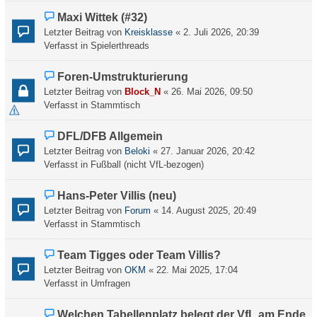
r
N
Maxi Wittek (#32)
B
e
Letzter Beitrag von
Kreisklasse
«
2. Juli 2026, 20:39
e
u
Verfasst in
Spielerthreads
i
e
t
r
N
Foren-Umstrukturierung
r
B
e
a
Letzter Beitrag von
Block_N
«
26. Mai 2026, 09:50
e
u
g
Verfasst in
Stammtisch
i
e
t
r
N
DFL/DFB Allgemein
r
B
e
a
Letzter Beitrag von
Beloki
«
27. Januar 2026, 20:42
e
u
g
Verfasst in
Fußball (nicht VfL-bezogen)
i
e
t
r
N
Hans-Peter Villis (neu)
r
B
e
a
Letzter Beitrag von
Forum
«
14. August 2025, 20:49
e
u
g
Verfasst in
Stammtisch
i
e
t
r
N
Team Tigges oder Team Villis?
r
B
e
a
Letzter Beitrag von
OKM
«
22. Mai 2025, 17:04
e
u
g
Verfasst in
Umfragen
i
e
t
r
N
Welchen Tabellenplatz belegt der VfL am Ende
r