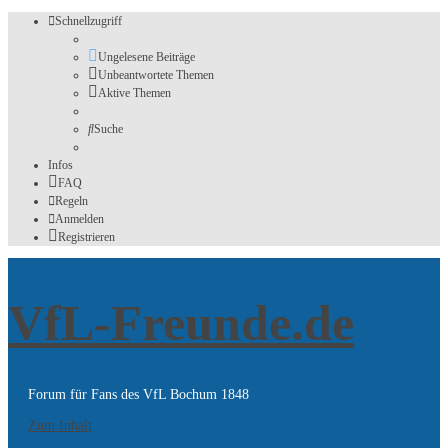
Schnellzugriff
Ungelesene Beiträge
Unbeantwortete Themen
Aktive Themen
Suche
Infos
FAQ
Regeln
Anmelden
Registrieren
VfL-Freunde.de
Forum für Fans des VfL Bochum 1848
Zum Inhalt