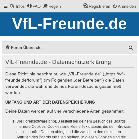
Infos
FAQ
Regeln
Registrieren
Anmelden
VfL-Freunde.de
S
Foren-Übersicht
u
VfL-Freunde.de - Datenschutzerklärung
c
Diese Richtlinie beschreibt, wie „VfL-Freunde.de“ („https://vfl-
h
freunde.de/forum“) (im Folgenden „der Betreiber“) die Daten
e
verwendet, die während deines Foren-Besuchs gesammelt
werden.
UMFANG UND ART DER DATENSPEICHERUNG
Deine Daten werden auf vier verschiedene Arten gesammelt:
Die Forensoftware phpBB erstellt bei deinem Besuch des Boards
mehrere Cookies. Cookies sind kleine Textdateien, die dein Browser
als temporäre Dateien ablegt und die zwischen den einzelnen
Aufrufen des Boards erhalten bleiben. In diesen Cookies sind die