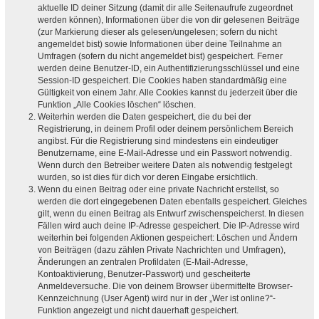
aktuelle ID deiner Sitzung (damit dir alle Seitenaufrufe zugeordnet
werden können), Informationen über die von dir gelesenen Beiträge
(zur Markierung dieser als gelesen/ungelesen; sofern du nicht
angemeldet bist) sowie Informationen über deine Teilnahme an
Umfragen (sofern du nicht angemeldet bist) gespeichert. Ferner
werden deine Benutzer-ID, ein Authentifizierungsschlüssel und eine
Session-ID gespeichert. Die Cookies haben standardmäßig eine
Gültigkeit von einem Jahr. Alle Cookies kannst du jederzeit über die
Funktion „Alle Cookies löschen“ löschen.
Weiterhin werden die Daten gespeichert, die du bei der
Registrierung, in deinem Profil oder deinem persönlichem Bereich
angibst. Für die Registrierung sind mindestens ein eindeutiger
Benutzername, eine E-Mail-Adresse und ein Passwort notwendig.
Wenn durch den Betreiber weitere Daten als notwendig festgelegt
wurden, so ist dies für dich vor deren Eingabe ersichtlich.
Wenn du einen Beitrag oder eine private Nachricht erstellst, so
werden die dort eingegebenen Daten ebenfalls gespeichert. Gleiches
gilt, wenn du einen Beitrag als Entwurf zwischenspeicherst. In diesen
Fällen wird auch deine IP-Adresse gespeichert. Die IP-Adresse wird
weiterhin bei folgenden Aktionen gespeichert: Löschen und Ändern
von Beiträgen (dazu zählen Private Nachrichten und Umfragen),
Änderungen an zentralen Profildaten (E-Mail-Adresse,
Kontoaktivierung, Benutzer-Passwort) und gescheiterte
Anmeldeversuche. Die von deinem Browser übermittelte Browser-
Kennzeichnung (User Agent) wird nur in der „Wer ist online?“-
Funktion angezeigt und nicht dauerhaft gespeichert.