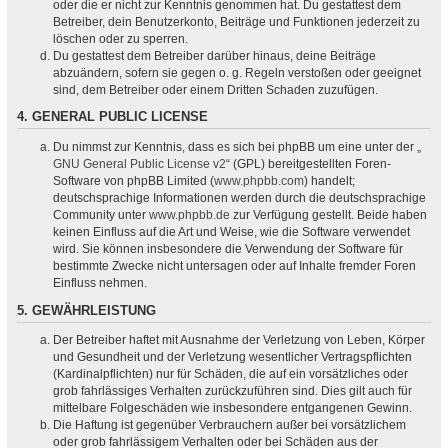
oder die er nicht zur Kenntnis genommen hat. Du gestattest dem
Betreiber, dein Benutzerkonto, Beiträge und Funktionen jederzeit zu
löschen oder zu sperren.
Du gestattest dem Betreiber darüber hinaus, deine Beiträge
abzuändern, sofern sie gegen o. g. Regeln verstoßen oder geeignet
sind, dem Betreiber oder einem Dritten Schaden zuzufügen.
4. GENERAL PUBLIC LICENSE
Du nimmst zur Kenntnis, dass es sich bei phpBB um eine unter der „
GNU General Public License v2
“ (GPL) bereitgestellten Foren-
Software von phpBB Limited (
www.phpbb.com
) handelt;
deutschsprachige Informationen werden durch die deutschsprachige
Community unter
www.phpbb.de
zur Verfügung gestellt. Beide haben
keinen Einfluss auf die Art und Weise, wie die Software verwendet
wird. Sie können insbesondere die Verwendung der Software für
bestimmte Zwecke nicht untersagen oder auf Inhalte fremder Foren
Einfluss nehmen.
5. GEWÄHRLEISTUNG
Der Betreiber haftet mit Ausnahme der Verletzung von Leben, Körper
und Gesundheit und der Verletzung wesentlicher Vertragspflichten
(Kardinalpflichten) nur für Schäden, die auf ein vorsätzliches oder
grob fahrlässiges Verhalten zurückzuführen sind. Dies gilt auch für
mittelbare Folgeschäden wie insbesondere entgangenen Gewinn.
Die Haftung ist gegenüber Verbrauchern außer bei vorsätzlichem
oder grob fahrlässigem Verhalten oder bei Schäden aus der