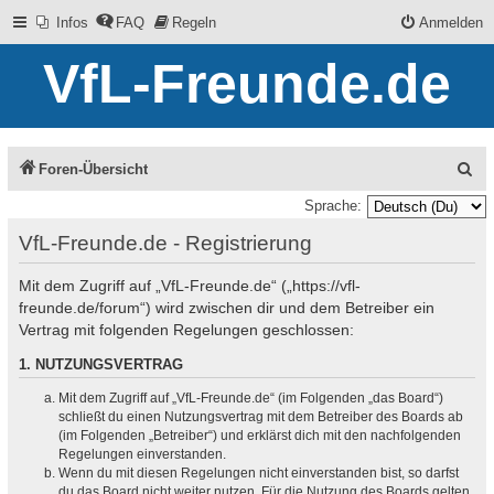
Infos
FAQ
Regeln
Anmelden
VfL-Freunde.de
S
Foren-Übersicht
u
Sprache:
c
VfL-Freunde.de - Registrierung
h
Mit dem Zugriff auf „VfL-Freunde.de“ („https://vfl-
e
freunde.de/forum“) wird zwischen dir und dem Betreiber ein
Vertrag mit folgenden Regelungen geschlossen:
1. NUTZUNGSVERTRAG
Mit dem Zugriff auf „VfL-Freunde.de“ (im Folgenden „das Board“)
schließt du einen Nutzungsvertrag mit dem Betreiber des Boards ab
(im Folgenden „Betreiber“) und erklärst dich mit den nachfolgenden
Regelungen einverstanden.
Wenn du mit diesen Regelungen nicht einverstanden bist, so darfst
du das Board nicht weiter nutzen. Für die Nutzung des Boards gelten