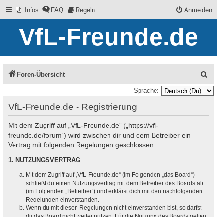
Infos
FAQ
Regeln
Anmelden
VfL-Freunde.de
S
Foren-Übersicht
u
Sprache:
c
VfL-Freunde.de - Registrierung
h
Mit dem Zugriff auf „VfL-Freunde.de“ („https://vfl-
e
freunde.de/forum“) wird zwischen dir und dem Betreiber ein
Vertrag mit folgenden Regelungen geschlossen:
1. NUTZUNGSVERTRAG
Mit dem Zugriff auf „VfL-Freunde.de“ (im Folgenden „das Board“)
schließt du einen Nutzungsvertrag mit dem Betreiber des Boards ab
(im Folgenden „Betreiber“) und erklärst dich mit den nachfolgenden
Regelungen einverstanden.
Wenn du mit diesen Regelungen nicht einverstanden bist, so darfst
du das Board nicht weiter nutzen. Für die Nutzung des Boards gelten