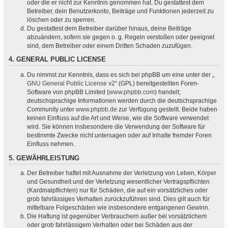
oder die er nicht zur Kenntnis genommen hat. Du gestattest dem
Betreiber, dein Benutzerkonto, Beiträge und Funktionen jederzeit zu
löschen oder zu sperren.
Du gestattest dem Betreiber darüber hinaus, deine Beiträge
abzuändern, sofern sie gegen o. g. Regeln verstoßen oder geeignet
sind, dem Betreiber oder einem Dritten Schaden zuzufügen.
4. GENERAL PUBLIC LICENSE
Du nimmst zur Kenntnis, dass es sich bei phpBB um eine unter der „
GNU General Public License v2
“ (GPL) bereitgestellten Foren-
Software von phpBB Limited (
www.phpbb.com
) handelt;
deutschsprachige Informationen werden durch die deutschsprachige
Community unter
www.phpbb.de
zur Verfügung gestellt. Beide haben
keinen Einfluss auf die Art und Weise, wie die Software verwendet
wird. Sie können insbesondere die Verwendung der Software für
bestimmte Zwecke nicht untersagen oder auf Inhalte fremder Foren
Einfluss nehmen.
5. GEWÄHRLEISTUNG
Der Betreiber haftet mit Ausnahme der Verletzung von Leben, Körper
und Gesundheit und der Verletzung wesentlicher Vertragspflichten
(Kardinalpflichten) nur für Schäden, die auf ein vorsätzliches oder
grob fahrlässiges Verhalten zurückzuführen sind. Dies gilt auch für
mittelbare Folgeschäden wie insbesondere entgangenen Gewinn.
Die Haftung ist gegenüber Verbrauchern außer bei vorsätzlichem
oder grob fahrlässigem Verhalten oder bei Schäden aus der