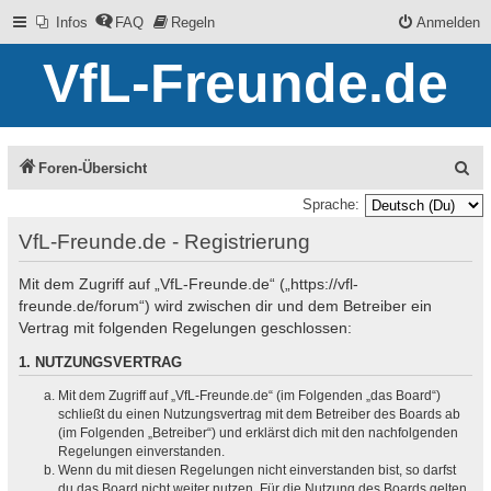
Infos
FAQ
Regeln
Anmelden
VfL-Freunde.de
S
Foren-Übersicht
u
Sprache:
c
VfL-Freunde.de - Registrierung
h
Mit dem Zugriff auf „VfL-Freunde.de“ („https://vfl-
e
freunde.de/forum“) wird zwischen dir und dem Betreiber ein
Vertrag mit folgenden Regelungen geschlossen:
1. NUTZUNGSVERTRAG
Mit dem Zugriff auf „VfL-Freunde.de“ (im Folgenden „das Board“)
schließt du einen Nutzungsvertrag mit dem Betreiber des Boards ab
(im Folgenden „Betreiber“) und erklärst dich mit den nachfolgenden
Regelungen einverstanden.
Wenn du mit diesen Regelungen nicht einverstanden bist, so darfst
du das Board nicht weiter nutzen. Für die Nutzung des Boards gelten