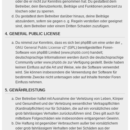
oder die er nicht zur Kenntnis genommen hat. Du gestattest dem
Betreiber, dein Benutzerkonto, Beiträge und Funktionen jederzeit zu
löschen oder zu sperren.
Du gestattest dem Betreiber darüber hinaus, deine Beiträge
abzuändern, sofern sie gegen o. g. Regeln verstoßen oder geeignet
sind, dem Betreiber oder einem Dritten Schaden zuzufügen.
4. GENERAL PUBLIC LICENSE
Du nimmst zur Kenntnis, dass es sich bei phpBB um eine unter der „
GNU General Public License v2
“ (GPL) bereitgestellten Foren-
Software von phpBB Limited (
www.phpbb.com
) handelt;
deutschsprachige Informationen werden durch die deutschsprachige
Community unter
www.phpbb.de
zur Verfügung gestellt. Beide haben
keinen Einfluss auf die Art und Weise, wie die Software verwendet
wird. Sie können insbesondere die Verwendung der Software für
bestimmte Zwecke nicht untersagen oder auf Inhalte fremder Foren
Einfluss nehmen.
5. GEWÄHRLEISTUNG
Der Betreiber haftet mit Ausnahme der Verletzung von Leben, Körper
und Gesundheit und der Verletzung wesentlicher Vertragspflichten
(Kardinalpflichten) nur für Schäden, die auf ein vorsätzliches oder
grob fahrlässiges Verhalten zurückzuführen sind. Dies gilt auch für
mittelbare Folgeschäden wie insbesondere entgangenen Gewinn.
Die Haftung ist gegenüber Verbrauchern außer bei vorsätzlichem
oder grob fahrlässigem Verhalten oder bei Schäden aus der