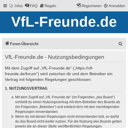
Infos
FAQ
Regeln
Registrieren
Anmelden
VfL-Freunde.de
S
Foren-Übersicht
u
VfL-Freunde.de - Nutzungsbedingungen
c
Mit dem Zugriff auf „VfL-Freunde.de“ („https://vfl-
h
freunde.de/forum“) wird zwischen dir und dem Betreiber ein
e
Vertrag mit folgenden Regelungen geschlossen:
1. NUTZUNGSVERTRAG
Mit dem Zugriff auf „VfL-Freunde.de“ (im Folgenden „das Board“)
schließt du einen Nutzungsvertrag mit dem Betreiber des Boards ab
(im Folgenden „Betreiber“) und erklärst dich mit den nachfolgenden
Regelungen einverstanden.
Wenn du mit diesen Regelungen nicht einverstanden bist, so darfst
du das Board nicht weiter nutzen. Für die Nutzung des Boards gelten
jeweils die an dieser Stelle veröffentlichten Regelungen.