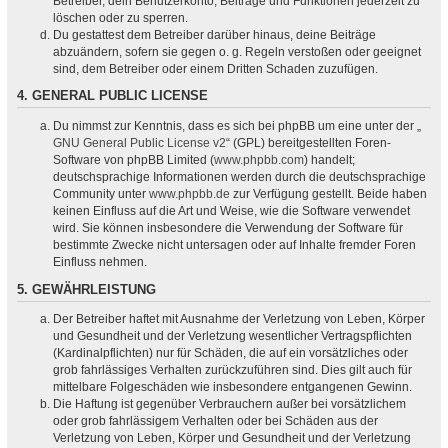
Betreiber, dein Benutzerkonto, Beiträge und Funktionen jederzeit zu
löschen oder zu sperren.
Du gestattest dem Betreiber darüber hinaus, deine Beiträge
abzuändern, sofern sie gegen o. g. Regeln verstoßen oder geeignet
sind, dem Betreiber oder einem Dritten Schaden zuzufügen.
4. GENERAL PUBLIC LICENSE
Du nimmst zur Kenntnis, dass es sich bei phpBB um eine unter der „
GNU General Public License v2
“ (GPL) bereitgestellten Foren-
Software von phpBB Limited (
www.phpbb.com
) handelt;
deutschsprachige Informationen werden durch die deutschsprachige
Community unter
www.phpbb.de
zur Verfügung gestellt. Beide haben
keinen Einfluss auf die Art und Weise, wie die Software verwendet
wird. Sie können insbesondere die Verwendung der Software für
bestimmte Zwecke nicht untersagen oder auf Inhalte fremder Foren
Einfluss nehmen.
5. GEWÄHRLEISTUNG
Der Betreiber haftet mit Ausnahme der Verletzung von Leben, Körper
und Gesundheit und der Verletzung wesentlicher Vertragspflichten
(Kardinalpflichten) nur für Schäden, die auf ein vorsätzliches oder
grob fahrlässiges Verhalten zurückzuführen sind. Dies gilt auch für
mittelbare Folgeschäden wie insbesondere entgangenen Gewinn.
Die Haftung ist gegenüber Verbrauchern außer bei vorsätzlichem
oder grob fahrlässigem Verhalten oder bei Schäden aus der
Verletzung von Leben, Körper und Gesundheit und der Verletzung