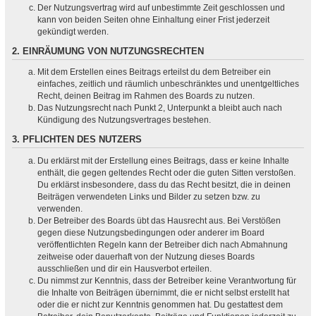
Der Nutzungsvertrag wird auf unbestimmte Zeit geschlossen und
kann von beiden Seiten ohne Einhaltung einer Frist jederzeit
gekündigt werden.
2. EINRÄUMUNG VON NUTZUNGSRECHTEN
Mit dem Erstellen eines Beitrags erteilst du dem Betreiber ein
einfaches, zeitlich und räumlich unbeschränktes und unentgeltliches
Recht, deinen Beitrag im Rahmen des Boards zu nutzen.
Das Nutzungsrecht nach Punkt 2, Unterpunkt a bleibt auch nach
Kündigung des Nutzungsvertrages bestehen.
3. PFLICHTEN DES NUTZERS
Du erklärst mit der Erstellung eines Beitrags, dass er keine Inhalte
enthält, die gegen geltendes Recht oder die guten Sitten verstoßen.
Du erklärst insbesondere, dass du das Recht besitzt, die in deinen
Beiträgen verwendeten Links und Bilder zu setzen bzw. zu
verwenden.
Der Betreiber des Boards übt das Hausrecht aus. Bei Verstößen
gegen diese Nutzungsbedingungen oder anderer im Board
veröffentlichten Regeln kann der Betreiber dich nach Abmahnung
zeitweise oder dauerhaft von der Nutzung dieses Boards
ausschließen und dir ein Hausverbot erteilen.
Du nimmst zur Kenntnis, dass der Betreiber keine Verantwortung für
die Inhalte von Beiträgen übernimmt, die er nicht selbst erstellt hat
oder die er nicht zur Kenntnis genommen hat. Du gestattest dem