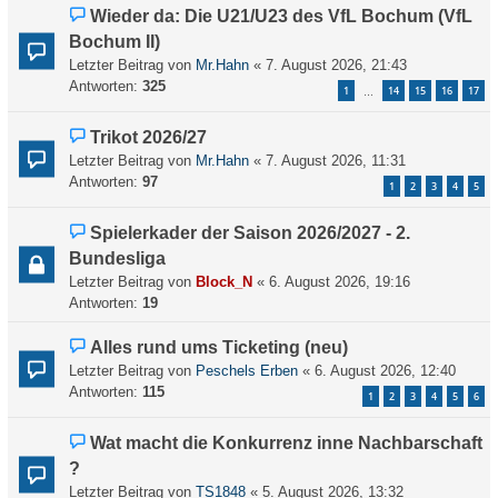
Wieder da: Die U21/U23 des VfL Bochum (VfL
Bochum II)
Letzter Beitrag von
Mr.Hahn
«
7. August 2026, 21:43
Antworten:
325
1
14
15
16
17
…
Trikot 2026/27
Letzter Beitrag von
Mr.Hahn
«
7. August 2026, 11:31
Antworten:
97
1
2
3
4
5
Spielerkader der Saison 2026/2027 - 2.
Bundesliga
Letzter Beitrag von
Block_N
«
6. August 2026, 19:16
Antworten:
19
Alles rund ums Ticketing (neu)
Letzter Beitrag von
Peschels Erben
«
6. August 2026, 12:40
Antworten:
115
1
2
3
4
5
6
Wat macht die Konkurrenz inne Nachbarschaft
?
Letzter Beitrag von
TS1848
«
5. August 2026, 13:32