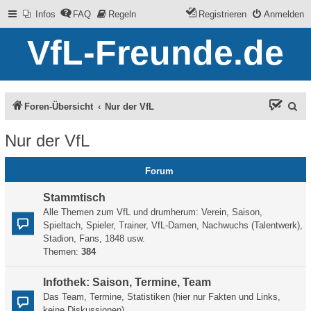
Infos
FAQ
Regeln
Registrieren
Anmelden
VfL-Freunde.de
S
Foren-Übersicht
Nur der VfL
u
Nur der VfL
c
h
Forum
e
Stammtisch
Alle Themen zum VfL und drumherum: Verein, Saison,
Spieltach, Spieler, Trainer, VfL-Damen, Nachwuchs (Talentwerk),
Stadion, Fans, 1848 usw.
Themen:
384
Infothek: Saison, Termine, Team
Das Team, Termine, Statistiken (hier nur Fakten und Links,
keine Diskussionen)