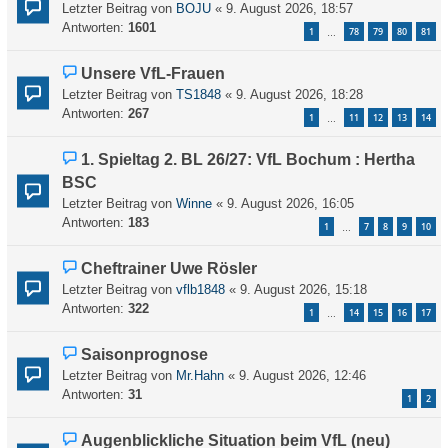
Letzter Beitrag von
BOJU
«
9. August 2026, 18:57
Antworten:
1601
1
78
79
80
81
…
Unsere VfL-Frauen
Letzter Beitrag von
TS1848
«
9. August 2026, 18:28
Antworten:
267
1
11
12
13
14
…
1. Spieltag 2. BL 26/27: VfL Bochum : Hertha
BSC
Letzter Beitrag von
Winne
«
9. August 2026, 16:05
Antworten:
183
1
7
8
9
10
…
Cheftrainer Uwe Rösler
Letzter Beitrag von
vflb1848
«
9. August 2026, 15:18
Antworten:
322
1
14
15
16
17
…
Saisonprognose
Letzter Beitrag von
Mr.Hahn
«
9. August 2026, 12:46
Antworten:
31
1
2
Augenblickliche Situation beim VfL (neu)