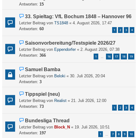
Antworten:
15
33. Spieltag: VfL Bochum 1848 – Hannover 96
Letzter Beitrag von
TS1848
«
4. August 2026, 17:47
Antworten:
60
1
2
3
4
Saisonvorbereitung/Testspiele 2026/27
Letzter Beitrag von
Eppendorfer
«
2. August 2026, 07:38
Antworten:
366
1
16
17
18
19
…
Samuel Bamba
Letzter Beitrag von
Beloki
«
30. Juli 2026, 20:04
Antworten:
3
Tippspiel (neu)
Letzter Beitrag von
Realist
«
21. Juli 2026, 12:00
Antworten:
73
1
2
3
4
Bundesliga Thread
Letzter Beitrag von
Block_N
«
19. Juli 2026, 10:51
Antworten:
197
1
7
8
9
10
…