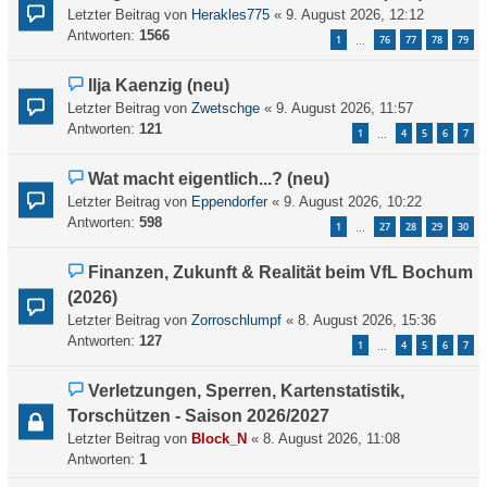
Letzter Beitrag von
Herakles775
«
9. August 2026, 12:12
Antworten:
1566
1
76
77
78
79
…
Ilja Kaenzig (neu)
Letzter Beitrag von
Zwetschge
«
9. August 2026, 11:57
Antworten:
121
1
4
5
6
7
…
Wat macht eigentlich...? (neu)
Letzter Beitrag von
Eppendorfer
«
9. August 2026, 10:22
Antworten:
598
1
27
28
29
30
…
Finanzen, Zukunft & Realität beim VfL Bochum
(2026)
Letzter Beitrag von
Zorroschlumpf
«
8. August 2026, 15:36
Antworten:
127
1
4
5
6
7
…
Verletzungen, Sperren, Kartenstatistik,
Torschützen - Saison 2026/2027
Letzter Beitrag von
Block_N
«
8. August 2026, 11:08
Antworten:
1