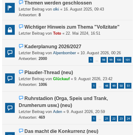
Themen werden geschlossen
Letzter Beitrag von
olki
«
16. August 2025, 09:43
Antworten:
8
Wichtiger Hinweis zum Thema "Vollzitate"
Letzter Beitrag von
Toto
«
22. Mai 2024, 16:51
Kaderplanung 2026/2027
Letzter Beitrag von
Alpenbomber
«
10. August 2026, 00:26
Antworten:
2000
1
98
99
100
101
…
Plauder-Thread (neu)
Letzter Beitrag von
Glückauf
«
9. August 2026, 23:42
Antworten:
1006
1
48
49
50
51
…
Ruhrstadion (Orga, Speis und Trank,
Drumherum usw.) (neu)
Letzter Beitrag von
Aden
«
9. August 2026, 20:59
Antworten:
469
1
21
22
23
24
…
Das macht die Konkurrenz (neu)