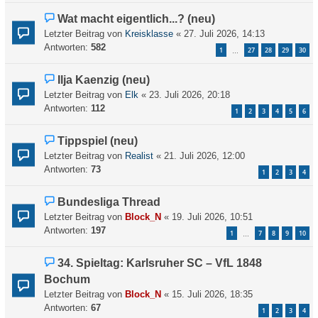
Wat macht eigentlich...? (neu)
Letzter Beitrag von
Kreisklasse
«
27. Juli 2026, 14:13
Antworten:
582
1
27
28
29
30
…
Ilja Kaenzig (neu)
Letzter Beitrag von
Elk
«
23. Juli 2026, 20:18
Antworten:
112
1
2
3
4
5
6
Tippspiel (neu)
Letzter Beitrag von
Realist
«
21. Juli 2026, 12:00
Antworten:
73
1
2
3
4
Bundesliga Thread
Letzter Beitrag von
Block_N
«
19. Juli 2026, 10:51
Antworten:
197
1
7
8
9
10
…
34. Spieltag: Karlsruher SC – VfL 1848
Bochum
Letzter Beitrag von
Block_N
«
15. Juli 2026, 18:35
Antworten:
67
1
2
3
4