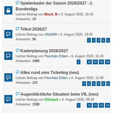
Spielerkader der Saison 2026/2027 - 2.
Bundesliga
Letzter Beitrag von
Block_N
«
6. August 2026, 19:16
Antworten:
19
Trikot 2026/27
Letzter Beitrag von
vflb1848
«
6. August 2026, 19:05
Antworten:
96
1
2
3
4
5
Kaderplanung 2026/2027
Letzter Beitrag von
Peschels Erben
«
6. August 2026, 16:20
Antworten:
1968
1
96
97
98
99
…
Alles rund ums Ticketing (neu)
Letzter Beitrag von
Peschels Erben
«
6. August 2026, 12:40
Antworten:
115
1
2
3
4
5
6
Augenblickliche Situation beim VfL (neu)
Letzter Beitrag von
Glückauf
«
6. August 2026, 09:28
Antworten:
1508
1
73
74
75
76
…