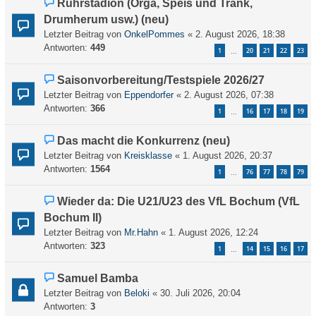
Ruhrstadion (Orga, Speis und Trank,
Drumherum usw.) (neu)
Letzter Beitrag von
OnkelPommes
«
2. August 2026, 18:38
Antworten:
449
1
20
21
22
23
…
Saisonvorbereitung/Testspiele 2026/27
Letzter Beitrag von
Eppendorfer
«
2. August 2026, 07:38
Antworten:
366
1
16
17
18
19
…
Das macht die Konkurrenz (neu)
Letzter Beitrag von
Kreisklasse
«
1. August 2026, 20:37
Antworten:
1564
1
76
77
78
79
…
Wieder da: Die U21/U23 des VfL Bochum (VfL
Bochum II)
Letzter Beitrag von
Mr.Hahn
«
1. August 2026, 12:24
Antworten:
323
1
14
15
16
17
…
Samuel Bamba
Letzter Beitrag von
Beloki
«
30. Juli 2026, 20:04
Antworten:
3