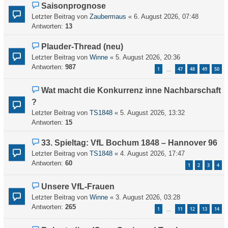
Saisonprognose
Letzter Beitrag von
Zaubermaus
«
6. August 2026, 07:48
Antworten:
13
Plauder-Thread (neu)
Letzter Beitrag von
Winne
«
5. August 2026, 20:36
Antworten:
987
1
47
48
49
50
…
Wat macht die Konkurrenz inne Nachbarschaft
?
Letzter Beitrag von
TS1848
«
5. August 2026, 13:32
Antworten:
15
33. Spieltag: VfL Bochum 1848 – Hannover 96
Letzter Beitrag von
TS1848
«
4. August 2026, 17:47
Antworten:
60
1
2
3
4
Unsere VfL-Frauen
Letzter Beitrag von
Winne
«
3. August 2026, 03:28
Antworten:
265
1
11
12
13
14
…