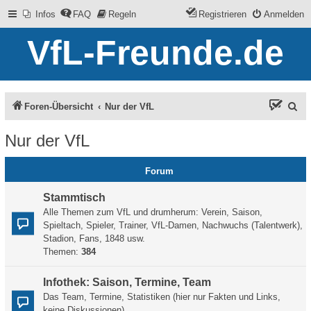
Infos
FAQ
Regeln
Registrieren
Anmelden
VfL-Freunde.de
S
Foren-Übersicht
Nur der VfL
u
Nur der VfL
c
h
Forum
e
Stammtisch
Alle Themen zum VfL und drumherum: Verein, Saison,
Spieltach, Spieler, Trainer, VfL-Damen, Nachwuchs (Talentwerk),
Stadion, Fans, 1848 usw.
Themen:
384
Infothek: Saison, Termine, Team
Das Team, Termine, Statistiken (hier nur Fakten und Links,
keine Diskussionen)