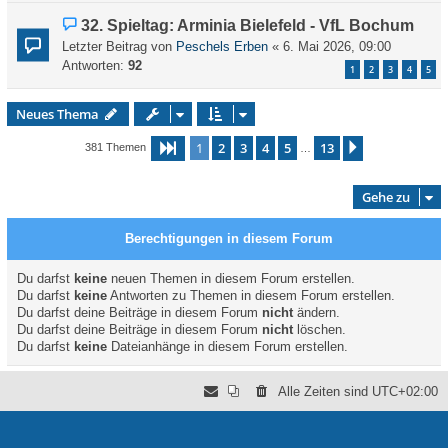
32. Spieltag: Arminia Bielefeld - VfL Bochum
Letzter Beitrag von
Peschels Erben
«
6. Mai 2026, 09:00
Antworten:
92
1
2
3
4
5
Neues Thema
1
2
3
4
5
13
Seite
1
von
13
Next (arrow r
381 Themen
…
Gehe zu
Berechtigungen in diesem Forum
Du darfst
keine
neuen Themen in diesem Forum erstellen.
Du darfst
keine
Antworten zu Themen in diesem Forum erstellen.
Du darfst deine Beiträge in diesem Forum
nicht
ändern.
Du darfst deine Beiträge in diesem Forum
nicht
löschen.
Du darfst
keine
Dateianhänge in diesem Forum erstellen.
Alle Zeiten sind
UTC+02:00