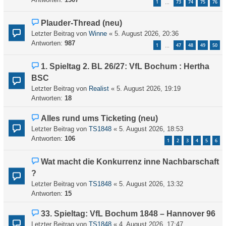
1
73
74
75
76
…
Plauder-Thread (neu)
Letzter Beitrag von
Winne
«
5. August 2026, 20:36
Antworten:
987
1
47
48
49
50
…
1. Spieltag 2. BL 26/27: VfL Bochum : Hertha
BSC
Letzter Beitrag von
Realist
«
5. August 2026, 19:19
Antworten:
18
Alles rund ums Ticketing (neu)
Letzter Beitrag von
TS1848
«
5. August 2026, 18:53
Antworten:
106
1
2
3
4
5
6
Wat macht die Konkurrenz inne Nachbarschaft
?
Letzter Beitrag von
TS1848
«
5. August 2026, 13:32
Antworten:
15
33. Spieltag: VfL Bochum 1848 – Hannover 96
Letzter Beitrag von
TS1848
«
4. August 2026, 17:47