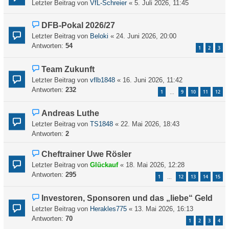
Letzter Beitrag von
VfL-Schreier
«
5. Juli 2026, 11:45
DFB-Pokal 2026/27
Letzter Beitrag von
Beloki
«
24. Juni 2026, 20:00
Antworten:
54
1
2
3
Team Zukunft
Letzter Beitrag von
vflb1848
«
16. Juni 2026, 11:42
Antworten:
232
1
9
10
11
12
…
Andreas Luthe
Letzter Beitrag von
TS1848
«
22. Mai 2026, 18:43
Antworten:
2
Cheftrainer Uwe Rösler
Letzter Beitrag von
Glückauf
«
18. Mai 2026, 12:28
Antworten:
295
1
12
13
14
15
…
Investoren, Sponsoren und das „liebe“ Geld
Letzter Beitrag von
Herakles775
«
13. Mai 2026, 16:13
Antworten:
70
1
2
3
4