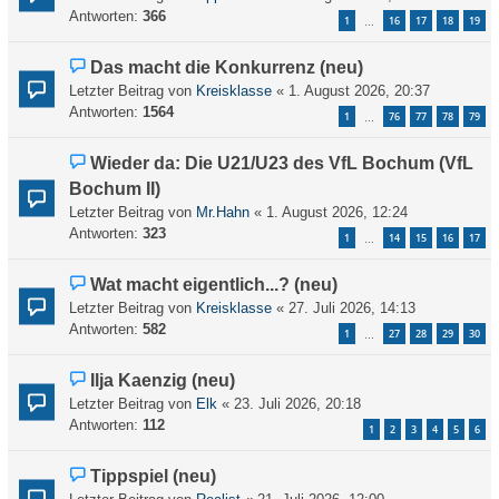
Antworten:
366
1
16
17
18
19
…
Das macht die Konkurrenz (neu)
Letzter Beitrag von
Kreisklasse
«
1. August 2026, 20:37
Antworten:
1564
1
76
77
78
79
…
Wieder da: Die U21/U23 des VfL Bochum (VfL
Bochum II)
Letzter Beitrag von
Mr.Hahn
«
1. August 2026, 12:24
Antworten:
323
1
14
15
16
17
…
Wat macht eigentlich...? (neu)
Letzter Beitrag von
Kreisklasse
«
27. Juli 2026, 14:13
Antworten:
582
1
27
28
29
30
…
Ilja Kaenzig (neu)
Letzter Beitrag von
Elk
«
23. Juli 2026, 20:18
Antworten:
112
1
2
3
4
5
6
Tippspiel (neu)