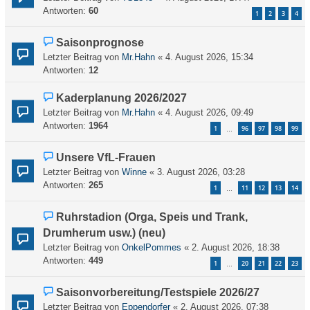
Antworten:
60
1
2
3
4
Saisonprognose
Letzter Beitrag von
Mr.Hahn
«
4. August 2026, 15:34
Antworten:
12
Kaderplanung 2026/2027
Letzter Beitrag von
Mr.Hahn
«
4. August 2026, 09:49
Antworten:
1964
1
96
97
98
99
…
Unsere VfL-Frauen
Letzter Beitrag von
Winne
«
3. August 2026, 03:28
Antworten:
265
1
11
12
13
14
…
Ruhrstadion (Orga, Speis und Trank,
Drumherum usw.) (neu)
Letzter Beitrag von
OnkelPommes
«
2. August 2026, 18:38
Antworten:
449
1
20
21
22
23
…
Saisonvorbereitung/Testspiele 2026/27
Letzter Beitrag von
Eppendorfer
«
2. August 2026, 07:38