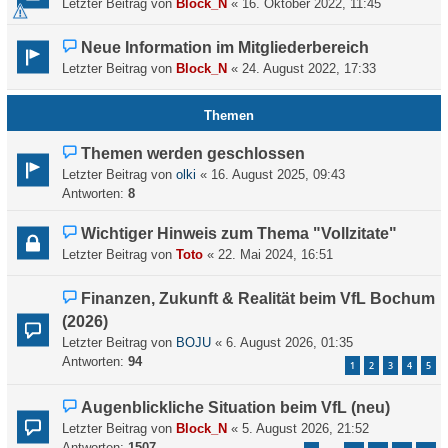
Letzter Beitrag von
Block_N
«
16. Oktober 2022, 11:45
Neue Information im Mitgliederbereich
Letzter Beitrag von
Block_N
«
24. August 2022, 17:33
Themen
Themen werden geschlossen
Letzter Beitrag von
olki
«
16. August 2025, 09:43
Antworten:
8
Wichtiger Hinweis zum Thema "Vollzitate"
Letzter Beitrag von
Toto
«
22. Mai 2024, 16:51
Finanzen, Zukunft & Realität beim VfL Bochum
(2026)
Letzter Beitrag von
BOJU
«
6. August 2026, 01:35
Antworten:
94
1
2
3
4
5
Augenblickliche Situation beim VfL (neu)
Letzter Beitrag von
Block_N
«
5. August 2026, 21:52
Antworten:
1507