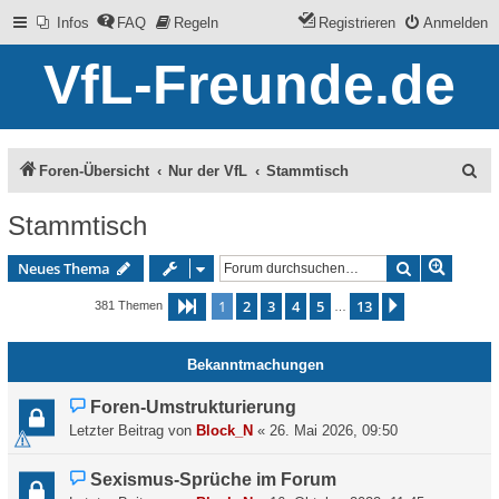
Infos
FAQ
Regeln
Registrieren
Anmelden
VfL-Freunde.de
S
Foren-Übersicht
Nur der VfL
Stammtisch
u
Stammtisch
c
Erweite
Suche
Neues Thema
h
e
1
2
3
4
5
13
Seite
1
von
13
Next (arrow r
381 Themen
…
Bekanntmachungen
Foren-Umstrukturierung
Letzter Beitrag von
Block_N
«
26. Mai 2026, 09:50
Sexismus-Sprüche im Forum