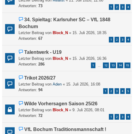
Letzter Beitrag von
Realist
«
21. Juli 2026, 12:00
Antworten:
73
1
2
3
4
34. Spieltag: Karlsruher SC – VfL 1848
Bochum
Letzter Beitrag von
Block_N
«
15. Juli 2026, 18:35
Antworten:
67
1
2
3
4
Talentwerk - U19
Letzter Beitrag von
Block_N
«
15. Juli 2026, 16:36
Antworten:
286
1
12
13
14
15
…
Trikot 2026/27
Letzter Beitrag von
Aden
«
15. Juli 2026, 16:08
Antworten:
94
1
2
3
4
5
Wilde Vorhersagen Saison 25/26
Letzter Beitrag von
Block_N
«
9. Juli 2026, 08:01
Antworten:
72
1
2
3
4
VfL Bochum Traditionsmannschaft !