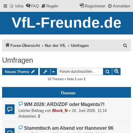
Infos
FAQ
Regeln
Registrieren
Anmelden
VfL-Freunde.de
S
Foren-Übersicht
Nur der VfL
Umfragen
u
Umfragen
c
Erweite
Suche
Neues Thema
h
18 Themen • Seite
1
von
1
e
Themen
WM 2026: ARD/ZDF oder Magenta?!
Letzter Beitrag von
Block_N
«
16. Juni 2026, 11:14
Antworten:
2
Stammtisch am Abend vor Hannover 96