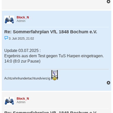
t
r
a
a
c
g
h
Block_N
o
Admin
b
e
Re: Sommerfahrplan VfL 1848 Bochum e.V.
n
U
3. Juli 2025, 21:02
n
g
e
Update 03.07.2025 :
l
e
Ergebnis aus dem Test gegen TuS Harpen eingetragen.
s
14:0 (8:0 zur Pause)
e
n
e
r
B
Achtzehnhundertachtundvierzig
e
i
t
a
r
c
a
h
g
Block_N
o
Admin
b
e
Re: Sommerfahrplan VfL 1848 Bochum e.V.