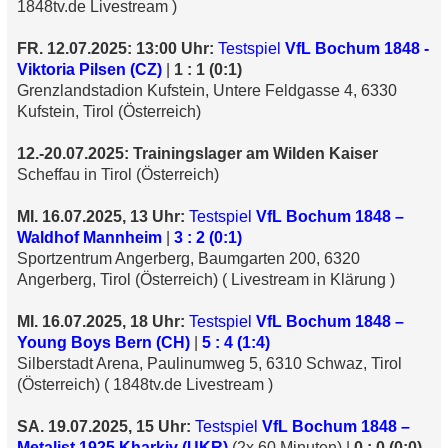
1848tv.de Livestream )
FR. 12.07.2025: 13:00 Uhr:
Testspiel
VfL Bochum 1848 -
Viktoria Pilsen (CZ)
|
1 : 1 (0:1)
Grenzlandstadion Kufstein, Untere Feldgasse 4, 6330
Kufstein, Tirol (Österreich)
12.-20.07.2025: Trainingslager am Wilden Kaiser
Scheffau in Tirol (Österreich)
MI. 16.07.2025, 13 Uhr:
Testspiel
VfL Bochum 1848 –
Waldhof Mannheim
|
3 : 2 (0:1)
Sportzentrum Angerberg, Baumgarten 200, 6320
Angerberg, Tirol (Österreich) ( Livestream in Klärung )
MI. 16.07.2025, 18 Uhr:
Testspiel
VfL Bochum 1848 –
Young Boys Bern (CH)
|
5 : 4 (1:4)
Silberstadt Arena, Paulinumweg 5, 6310 Schwaz, Tirol
(Österreich) ( 1848tv.de Livestream )
SA. 19.07.2025, 15 Uhr:
Testspiel
VfL Bochum 1848 –
Metalist 1925 Kharkiv (UKR)
(2x 60 Minuten) |
0 : 0 (0:0)