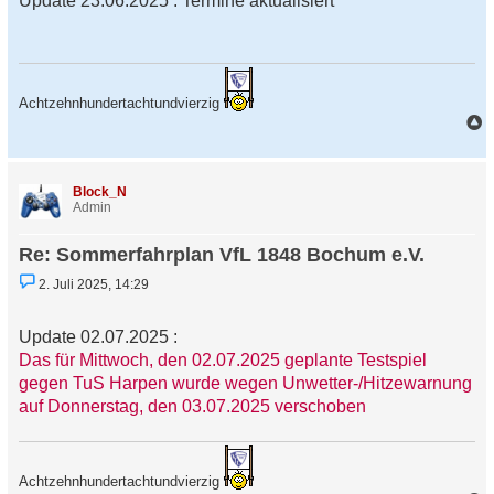
Update 23.06.2025 : Termine aktualisiert
l
e
s
e
n
e
r
Achtzehnhundertachtundvierzig
B
e
a
i
t
c
r
h
a
Block_N
o
g
Admin
b
e
Re: Sommerfahrplan VfL 1848 Bochum e.V.
n
U
2. Juli 2025, 14:29
n
g
e
Update 02.07.2025 :
l
e
Das für Mittwoch, den 02.07.2025 geplante Testspiel
s
gegen TuS Harpen wurde wegen Unwetter-/Hitzewarnung
e
n
auf Donnerstag, den 03.07.2025 verschoben
e
r
B
e
i
Achtzehnhundertachtundvierzig