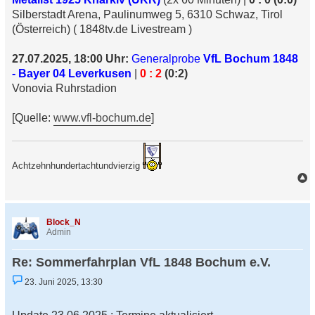
Silberstadt Arena, Paulinumweg 5, 6310 Schwaz, Tirol
(Österreich) ( 1848tv.de Livestream )
27.07.2025, 18:00 Uhr:
Generalprobe
VfL Bochum 1848
- Bayer 04 Leverkusen
|
0 : 2
(0:2)
Vonovia Ruhrstadion
[Quelle:
www.vfl-bochum.de
]
Achtzehnhundertachtundvierzig
a
c
h
Block_N
o
Admin
b
e
Re: Sommerfahrplan VfL 1848 Bochum e.V.
n
U
23. Juni 2025, 13:30
n
g
e