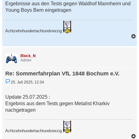
e
Ergebnisse aus den Tests gegen Waldhof Mannheim und
s
Young Boys Bern eingetragen
e
n
e
r
B
Achtzehnhundertachtundvierzig
e
i
t
a
r
c
a
h
g
Block_N
o
Admin
b
e
Re: Sommerfahrplan VfL 1848 Bochum e.V.
n
U
25. Juli 2025, 12:34
n
g
e
Update 25.07.2025 :
l
e
Ergebnis aus dem Tests gegen Metalist Kharkiv
s
nachgetragen
e
n
e
r
B
Achtzehnhundertachtundvierzig
e
i