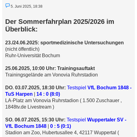
U
5. Juni 2025, 18:38
n
g
e
Der Sommerfahrplan 2025/2026 im
l
e
Überblick:
s
e
n
23./24.06.2025: sportmedizinische Untersuchungen
e
r
(nicht öffentlich)
B
Ruhr-Universität Bochum
e
i
t
25.06.2025, 10:00 Uhr:
Trainingsauftakt
r
a
Trainingsgelände am Vonovia Ruhrstadion
g
DO. 03.07.2025, 18:30 Uhr:
Testspiel
VfL Bochum 1848 -
TuS Harpen
|
14 : 0 (8:0)
LA-Platz am Vonovia Ruhrstadion ( 1.500 Zuschauer ,
1848tv.de Livestream )
SO. 06.07.2025, 15:30 Uhr:
Testspiel
Wuppertaler SV -
VfL Bochum 1848
|
0 : 5 (0:1)
Stadion am Zoo, Hubertusallee 4, 42117 Wuppertal (