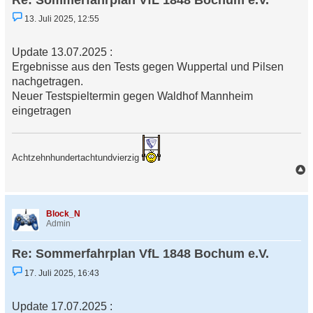
n
U
13. Juli 2025, 12:55
n
g
e
Update 13.07.2025 :
l
e
Ergebnisse aus den Tests gegen Wuppertal und Pilsen
s
nachgetragen.
e
n
Neuer Testspieltermin gegen Waldhof Mannheim
e
eingetragen
r
B
e
i
t
Achtzehnhundertachtundvierzig
r
a
g
a
c
h
Block_N
o
Admin
b
e
Re: Sommerfahrplan VfL 1848 Bochum e.V.
n
U
17. Juli 2025, 16:43
n
g
e
Update 17.07.2025 :
l