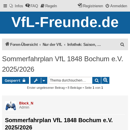
Infos
FAQ
Regeln
Registrieren
Anmelden
VfL-Freunde.de
S
Foren-Übersicht
Nur der VfL
Infothek: Saison, Termine, Team
u
Sommerfahrplan VfL 1848 Bochum e.V.
c
2025/2026
h
e
Erweiterte 
Suche
Gesperrt
Erster ungelesener Beitrag
• 8 Beiträge • Seite
1
von
1
Block_N
Admin
Sommerfahrplan VfL 1848 Bochum e.V.
2025/2026