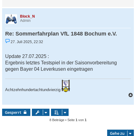
t
a
r
c
a
h
g
Block_N
o
Admin
b
e
Re: Sommerfahrplan VfL 1848 Bochum e.V.
n
U
27. Juli 2025, 22:32
n
g
e
Update 27.07.2025 :
l
e
Ergebnis letztes Testspiel in der Saisonvorbereitung
s
gegen Bayer 04 Leverkusen eingetragen
e
n
e
r
B
Achtzehnhundertachtundvierzig
e
i
t
a
r
c
a
h
Gesperrt
g
o
8 Beiträge • Seite
1
von
1
b
e
Gehe zu
n