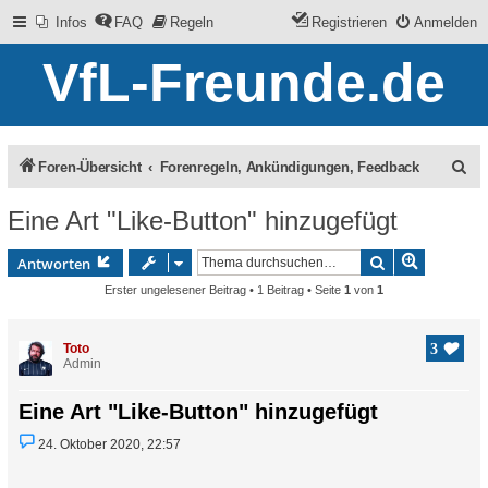
Infos
FAQ
Regeln
Registrieren
Anmelden
VfL-Freunde.de
S
Foren-Übersicht
Forenregeln, Ankündigungen, Feedback
u
Eine Art "Like-Button" hinzugefügt
c
Erweitert
Suche
h
Antworten
Erster ungelesener Beitrag
• 1 Beitrag • Seite
1
von
1
e
Toto
3
Admin
Eine Art "Like-Button" hinzugefügt
U
24. Oktober 2020, 22:57
n
g
e