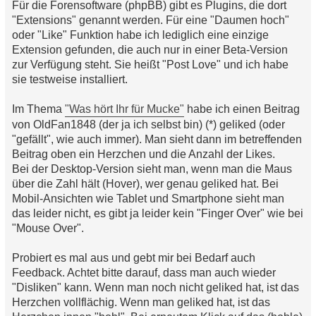
Für die Forensoftware (phpBB) gibt es Plugins, die dort
l
e
"Extensions" genannt werden. Für eine "Daumen hoch"
s
oder "Like" Funktion habe ich lediglich eine einzige
e
n
Extension gefunden, die auch nur in einer Beta-Version
e
zur Verfügung steht. Sie heißt "Post Love" und ich habe
r
B
sie testweise installiert.
e
i
t
Im Thema
"Was hört Ihr für Mucke"
habe ich einen Beitrag
r
von OldFan1848 (der ja ich selbst bin) (*) geliked (oder
a
g
"gefällt", wie auch immer). Man sieht dann im betreffenden
Beitrag oben ein Herzchen und die Anzahl der Likes.
Bei der Desktop-Version sieht man, wenn man die Maus
über die Zahl hält (Hover), wer genau geliked hat. Bei
Mobil-Ansichten wie Tablet und Smartphone sieht man
das leider nicht, es gibt ja leider kein "Finger Over" wie bei
"Mouse Over".
Probiert es mal aus und gebt mir bei Bedarf auch
Feedback. Achtet bitte darauf, dass man auch wieder
"Disliken" kann. Wenn man noch nicht geliked hat, ist das
Herzchen vollflächig. Wenn man geliked hat, ist das