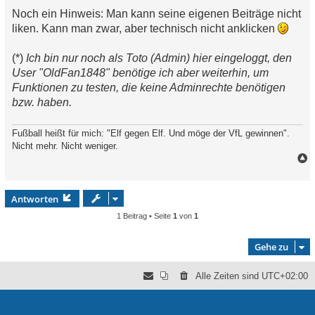
Noch ein Hinweis: Man kann seine eigenen Beiträge nicht
liken. Kann man zwar, aber technisch nicht anklicken
(*)
Ich bin nur noch als Toto (Admin) hier eingeloggt, den
User "OldFan1848" benötige ich aber weiterhin, um
Funktionen zu testen, die keine Adminrechte benötigen
bzw. haben.
Fußball heißt für mich: "Elf gegen Elf. Und möge der VfL gewinnen".
Nicht mehr. Nicht weniger.
a
c
h
Antworten
o
1 Beitrag • Seite
1
von
1
b
e
Gehe zu
n
Alle Zeiten sind
UTC+02:00