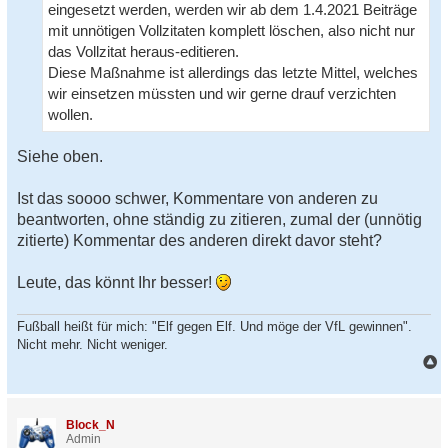
eingesetzt werden, werden wir ab dem 1.4.2021 Beiträge
i
t
mit unnötigen Vollzitaten komplett löschen, also nicht nur
r
das Vollzitat heraus-editieren.
a
g
Diese Maßnahme ist allerdings das letzte Mittel, welches
wir einsetzen müssten und wir gerne drauf verzichten
wollen.
Siehe oben.
Ist das soooo schwer, Kommentare von anderen zu
beantworten, ohne ständig zu zitieren, zumal der (unnötig
zitierte) Kommentar des anderen direkt davor steht?
Leute, das könnt Ihr besser!
Fußball heißt für mich: "Elf gegen Elf. Und möge der VfL gewinnen".
Nicht mehr. Nicht weniger.
a
c
h
Block_N
o
Admin