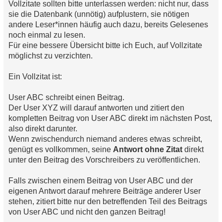
Vollzitate sollten bitte unterlassen werden: nicht nur, dass
l
e
sie die Datenbank (unnötig) aufplustern, sie nötigen
s
andere Leser*innen häufig auch dazu, bereits Gelesenes
e
n
noch einmal zu lesen.
e
Für eine bessere Übersicht bitte ich Euch, auf Vollzitate
r
B
möglichst zu verzichten.
e
i
t
Ein Vollzitat ist:
r
a
g
User ABC schreibt einen Beitrag.
Der User XYZ will darauf antworten und zitiert den
kompletten Beitrag von User ABC direkt im nächsten Post,
also direkt darunter.
Wenn zwischendurch niemand anderes etwas schreibt,
genügt es vollkommen, seine
Antwort ohne Zitat
direkt
unter den Beitrag des Vorschreibers zu veröffentlichen.
Falls zwischen einem Beitrag von User ABC und der
eigenen Antwort darauf mehrere Beiträge anderer User
stehen, zitiert bitte nur den betreffenden Teil des Beitrags
von User ABC und nicht den ganzen Beitrag!