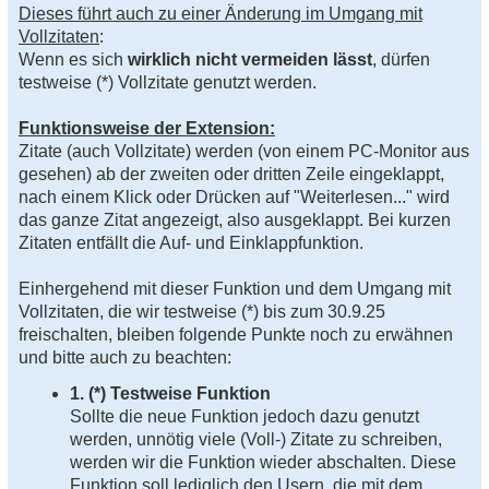
B
Dieses führt auch zu einer Änderung im Umgang mit
e
Vollzitaten
:
i
t
Wenn es sich
wirklich nicht vermeiden lässt
, dürfen
r
testweise (*) Vollzitate genutzt werden.
a
g
Funktionsweise der Extension:
Zitate (auch Vollzitate) werden (von einem PC-Monitor aus
gesehen) ab der zweiten oder dritten Zeile eingeklappt,
nach einem Klick oder Drücken auf "Weiterlesen..." wird
das ganze Zitat angezeigt, also ausgeklappt. Bei kurzen
Zitaten entfällt die Auf- und Einklappfunktion.
Einhergehend mit dieser Funktion und dem Umgang mit
Vollzitaten, die wir testweise (*) bis zum 30.9.25
freischalten, bleiben folgende Punkte noch zu erwähnen
und bitte auch zu beachten:
1. (*) Testweise Funktion
Sollte die neue Funktion jedoch dazu genutzt
werden, unnötig viele (Voll-) Zitate zu schreiben,
werden wir die Funktion wieder abschalten. Diese
Funktion soll lediglich den Usern, die mit dem