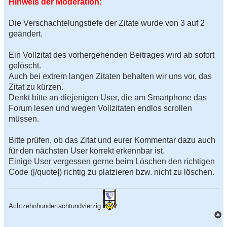
Hinweis der Moderation:
l
e
s
Die Verschachtelungstiefe der Zitate wurde von 3 auf 2
e
n
geändert.
e
r
B
Ein Vollzitat des vorhergehenden Beitrages wird ab sofort
e
gelöscht.
i
t
Auch bei extrem langen Zitaten behalten wir uns vor, das
r
Zitat zu kürzen.
a
g
Denkt bitte an diejenigen User, die am Smartphone das
Forum lesen und wegen Vollzitaten endlos scrollen
müssen.
Bitte prüfen, ob das Zitat und eurer Kommentar dazu auch
für den nächsten User korrekt erkennbar ist.
Einige User vergessen gerne beim Löschen den richtigen
Code ([/quote]) richtig zu platzieren bzw. nicht zu löschen.
Achtzehnhundertachtundvierzig
a