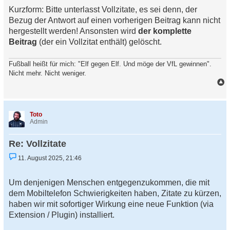
Kurzform: Bitte unterlasst Vollzitate, es sei denn, der
Bezug der Antwort auf einen vorherigen Beitrag kann nicht
hergestellt werden! Ansonsten wird
der komplette
Beitrag
(der ein Vollzitat enthält) gelöscht.
Fußball heißt für mich: "Elf gegen Elf. Und möge der VfL gewinnen".
Nicht mehr. Nicht weniger.
a
c
h
Toto
o
Admin
b
e
Re: Vollzitate
n
U
11. August 2025, 21:46
n
g
e
Um denjenigen Menschen entgegenzukommen, die mit
l
e
dem Mobiltelefon Schwierigkeiten haben, Zitate zu kürzen,
s
haben wir mit sofortiger Wirkung eine neue Funktion (via
e
n
Extension / Plugin) installiert.
e
r