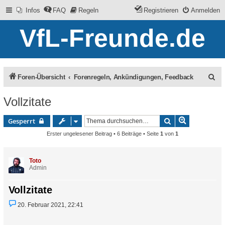
Infos
FAQ
Regeln
Registrieren
Anmelden
VfL-Freunde.de
S
Foren-Übersicht
Forenregeln, Ankündigungen, Feedback
u
Vollzitate
c
Erweiterte 
Suche
Gesperrt
h
Erster ungelesener Beitrag
• 6 Beiträge • Seite
1
von
1
e
Toto
Admin
Vollzitate
U
20. Februar 2021, 22:41
n
g
e