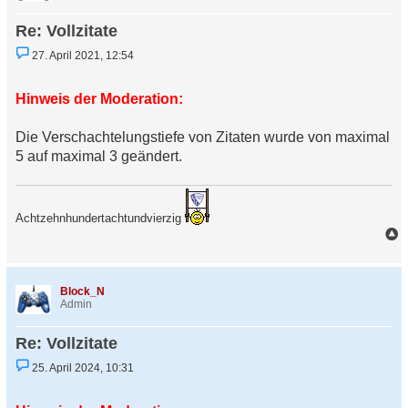
b
e
Re: Vollzitate
n
U
27. April 2021, 12:54
n
g
e
Hinweis der Moderation:
l
e
s
Die Verschachtelungstiefe von Zitaten wurde von maximal
e
n
5 auf maximal 3 geändert.
e
r
B
e
i
Achtzehnhundertachtundvierzig
t
r
a
a
c
g
h
Block_N
o
Admin
b
e
Re: Vollzitate
n
U
25. April 2024, 10:31
n
g
e