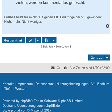
zielen, werden kommentarlos gelöscht.
Fußball heißt für mich: "Elf gegen Elf. Und möge der VfL gewinnen".
Nicht mehr. Nicht weniger.
a
c
h
Gesperrt
o
6 Beiträge • Seite
1
von
1
b
e
Gehe zu
n
Alle Zeiten sind
UTC+02:00
Kontakt
|
Impressum
|
Datenschutz
|
Nutzungsbedingungen
|
VfL Bochum
|
Tief im Westen
Powered by
phpBB
® Forum Software © phpBB Limited
Deutsche Übersetzung durch
phpBB.de
Style
proflat
von ©
Mazeltof
2017