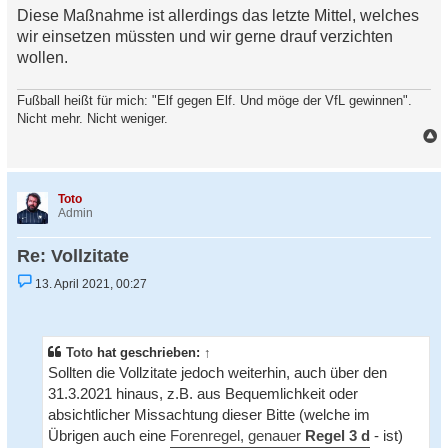
Diese Maßnahme ist allerdings das letzte Mittel, welches
wir einsetzen müssten und wir gerne drauf verzichten
wollen.
Fußball heißt für mich: "Elf gegen Elf. Und möge der VfL gewinnen".
Nicht mehr. Nicht weniger.
a
c
h
Toto
o
Admin
b
e
Re: Vollzitate
n
U
13. April 2021, 00:27
n
g
e
l
e
Toto
hat geschrieben:
↑
s
Sollten die Vollzitate jedoch weiterhin, auch über den
e
n
31.3.2021 hinaus, z.B. aus Bequemlichkeit oder
e
absichtlicher Missachtung dieser Bitte (welche im
r
B
Übrigen auch eine
Forenregel, genauer
Regel 3 d
- ist)
e