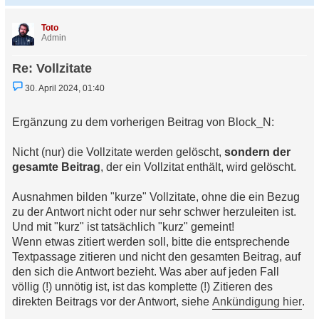
c
h
Toto
o
Admin
b
e
Re: Vollzitate
n
U
30. April 2024, 01:40
n
g
e
Ergänzung zu dem vorherigen Beitrag von Block_N:
l
e
s
Nicht (nur) die Vollzitate werden gelöscht,
sondern der
e
n
gesamte Beitrag
, der ein Vollzitat enthält, wird gelöscht.
e
r
B
Ausnahmen bilden "kurze" Vollzitate, ohne die ein Bezug
e
zu der Antwort nicht oder nur sehr schwer herzuleiten ist.
i
t
Und mit "kurz" ist tatsächlich "kurz" gemeint!
r
Wenn etwas zitiert werden soll, bitte die entsprechende
a
g
Textpassage zitieren und nicht den gesamten Beitrag, auf
den sich die Antwort bezieht. Was aber auf jeden Fall
völlig (!) unnötig ist, ist das komplette (!) Zitieren des
direkten Beitrags vor der Antwort, siehe
Ankündigung hier
.