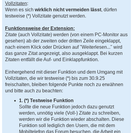
e
Vollzitaten
:
i
Wenn es sich
t
wirklich nicht vermeiden lässt
, dürfen
r
testweise (*) Vollzitate genutzt werden.
a
g
Funktionsweise der Extension:
Zitate (auch Vollzitate) werden (von einem PC-Monitor aus
gesehen) ab der zweiten oder dritten Zeile eingeklappt,
nach einem Klick oder Drücken auf "Weiterlesen..." wird
das ganze Zitat angezeigt, also ausgeklappt. Bei kurzen
Zitaten entfällt die Auf- und Einklappfunktion.
Einhergehend mit dieser Funktion und dem Umgang mit
Vollzitaten, die wir testweise (*) bis zum 30.9.25
freischalten, bleiben folgende Punkte noch zu erwähnen
und bitte auch zu beachten:
1. (*) Testweise Funktion
Sollte die neue Funktion jedoch dazu genutzt
werden, unnötig viele (Voll-) Zitate zu schreiben,
werden wir die Funktion wieder abschalten. Diese
Funktion soll lediglich den Usern, die mit dem
Mobiltelefon das Forum besuchen, die Arbeit ein