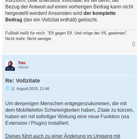
Kurzform: Bitte unterlasst Vollzitate, es sei denn, der
Bezug der Antwort auf einen vorherigen Beitrag kann nicht
hergestellt werden! Ansonsten wird
der komplette
Beitrag
(der ein Vollzitat enthält) gelöscht.
Fußball heißt für mich: "Elf gegen Elf. Und möge der VfL gewinnen".
Nicht mehr. Nicht weniger.
a
c
h
Toto
o
Admin
b
e
Re: Vollzitate
n
U
11. August 2025, 21:46
n
g
e
Um denjenigen Menschen entgegenzukommen, die mit
l
dem Mobiltelefon Schwierigkeiten haben, Zitate zu kürzen,
e
s
haben wir mit sofortiger Wirkung eine neue Funktion (via
e
Extension / Plugin) installiert.
n
e
r
Dieses führt auch zu einer Änderung im Umgang mit
B