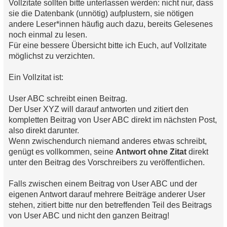
Vollzitate sollten bitte unterlassen werden: nicht nur, dass
l
sie die Datenbank (unnötig) aufplustern, sie nötigen
e
s
andere Leser*innen häufig auch dazu, bereits Gelesenes
e
noch einmal zu lesen.
n
e
Für eine bessere Übersicht bitte ich Euch, auf Vollzitate
r
möglichst zu verzichten.
B
e
i
Ein Vollzitat ist:
t
r
a
User ABC schreibt einen Beitrag.
g
Der User XYZ will darauf antworten und zitiert den
kompletten Beitrag von User ABC direkt im nächsten Post,
also direkt darunter.
Wenn zwischendurch niemand anderes etwas schreibt,
genügt es vollkommen, seine
Antwort ohne Zitat
direkt
unter den Beitrag des Vorschreibers zu veröffentlichen.
Falls zwischen einem Beitrag von User ABC und der
eigenen Antwort darauf mehrere Beiträge anderer User
stehen, zitiert bitte nur den betreffenden Teil des Beitrags
von User ABC und nicht den ganzen Beitrag!