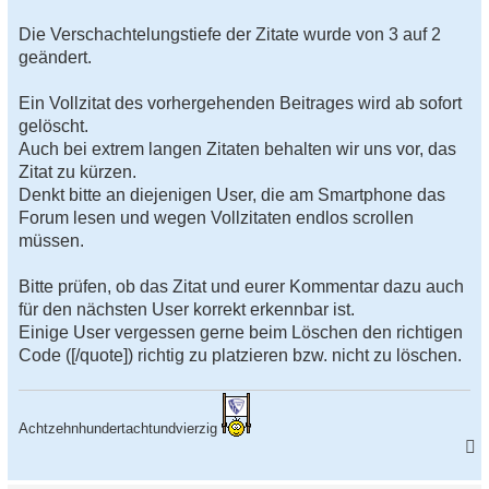
e
s
Die Verschachtelungstiefe der Zitate wurde von 3 auf 2
e
geändert.
n
e
r
Ein Vollzitat des vorhergehenden Beitrages wird ab sofort
B
e
gelöscht.
i
Auch bei extrem langen Zitaten behalten wir uns vor, das
t
r
Zitat zu kürzen.
a
Denkt bitte an diejenigen User, die am Smartphone das
g
Forum lesen und wegen Vollzitaten endlos scrollen
müssen.
Bitte prüfen, ob das Zitat und eurer Kommentar dazu auch
für den nächsten User korrekt erkennbar ist.
Einige User vergessen gerne beim Löschen den richtigen
Code ([/quote]) richtig zu platzieren bzw. nicht zu löschen.
Achtzehnhundertachtundvierzig
a
c