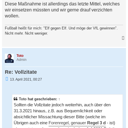
Diese Maßnahme ist allerdings das letzte Mittel, welches
wir einsetzen müssten und wir gerne drauf verzichten
wollen.
Fußball heißt für mich: "Elf gegen Elf. Und möge der VfL gewinnen".
Nicht mehr. Nicht weniger.
a
c
h
Toto
o
Admin
b
e
Re: Vollzitate
n
U
13. April 2021, 00:27
n
g
e
l
e
Toto
hat geschrieben:
↑
s
Sollten die Vollzitate jedoch weiterhin, auch über den
e
31.3.2021 hinaus, z.B. aus Bequemlichkeit oder
n
e
absichtlicher Missachtung dieser Bitte (welche im
r
Übrigen auch eine
Forenregel, genauer
Regel 3 d
- ist)
B
e