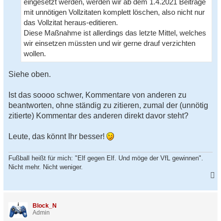
eingesetzt werden, werden wir ab dem 1.4.2021 Beiträge
i
t
mit unnötigen Vollzitaten komplett löschen, also nicht nur
r
das Vollzitat heraus-editieren.
a
g
Diese Maßnahme ist allerdings das letzte Mittel, welches
wir einsetzen müssten und wir gerne drauf verzichten
wollen.
Siehe oben.
Ist das soooo schwer, Kommentare von anderen zu
beantworten, ohne ständig zu zitieren, zumal der (unnötig
zitierte) Kommentar des anderen direkt davor steht?
Leute, das könnt Ihr besser!
Fußball heißt für mich: "Elf gegen Elf. Und möge der VfL gewinnen".
Nicht mehr. Nicht weniger.
a
c
h
Block_N
o
Admin
b