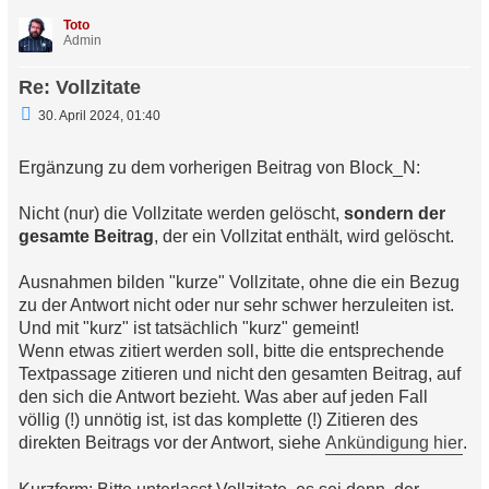
h
Toto
o
Admin
b
e
Re: Vollzitate
n
U
30. April 2024, 01:40
n
g
e
Ergänzung zu dem vorherigen Beitrag von Block_N:
l
e
s
Nicht (nur) die Vollzitate werden gelöscht,
sondern der
e
gesamte Beitrag
n
, der ein Vollzitat enthält, wird gelöscht.
e
r
Ausnahmen bilden "kurze" Vollzitate, ohne die ein Bezug
B
e
zu der Antwort nicht oder nur sehr schwer herzuleiten ist.
i
Und mit "kurz" ist tatsächlich "kurz" gemeint!
t
r
Wenn etwas zitiert werden soll, bitte die entsprechende
a
Textpassage zitieren und nicht den gesamten Beitrag, auf
g
den sich die Antwort bezieht. Was aber auf jeden Fall
völlig (!) unnötig ist, ist das komplette (!) Zitieren des
direkten Beitrags vor der Antwort, siehe
Ankündigung hier
.