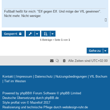
Fußball heißt für mich: "Elf gegen Elf. Und möge der VfL gewinnen".
Nicht mehr. Nicht weniger.
a
c
Gesperrt
h
o
6 Beiträge • Seite
1
von
1
b
e
Gehe zu
n
Alle Zeiten sind
UTC+02:00
Kontakt
|
Impressum
|
Datenschutz
|
Nutzungsbedingungen
|
VfL Bochum
|
Tief im Westen
Powered by
phpBB
® Forum Software © phpBB Limited
Deutsche Übersetzung durch
phpBB.de
Style
proflat
von ©
Mazeltof
2017
Realisierung und technische Pflege durch
webdesign-ruhr.de