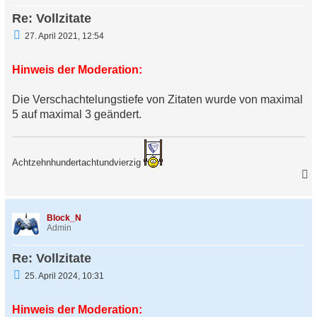
e
Re: Vollzitate
n
U
27. April 2021, 12:54
n
g
e
Hinweis der Moderation:
l
e
s
Die Verschachtelungstiefe von Zitaten wurde von maximal
e
5 auf maximal 3 geändert.
n
e
r
B
e
Achtzehnhundertachtundvierzig
i
t
r
a
a
c
g
h
Block_N
o
Admin
b
e
Re: Vollzitate
n
U
25. April 2024, 10:31
n
g
e
Hinweis der Moderation:
l