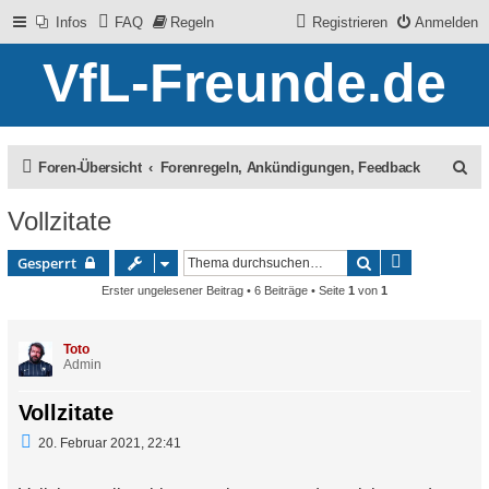
Infos
FAQ
Regeln
Registrieren
Anmelden
VfL-Freunde.de
S
Foren-Übersicht
Forenregeln, Ankündigungen, Feedback
u
Vollzitate
c
Erweiterte 
Suche
Gesperrt
h
Erster ungelesener Beitrag
• 6 Beiträge • Seite
1
von
1
e
Toto
Admin
Vollzitate
U
20. Februar 2021, 22:41
n
g
e