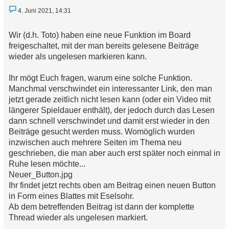
U
4. Juni 2021, 14:31
n
g
e
Wir (d.h. Toto) haben eine neue Funktion im Board
l
e
freigeschaltet, mit der man bereits gelesene Beiträge
s
wieder als ungelesen markieren kann.
e
n
e
Ihr mögt Euch fragen, warum eine solche Funktion.
r
B
Manchmal verschwindet ein interessanter Link, den man
e
jetzt gerade zeitlich nicht lesen kann (oder ein Video mit
i
t
längerer Spieldauer enthält), der jedoch durch das Lesen
r
dann schnell verschwindet und damit erst wieder in den
a
g
Beiträge gesucht werden muss. Womöglich wurden
inzwischen auch mehrere Seiten im Thema neu
geschrieben, die man aber auch erst später noch einmal in
Ruhe lesen möchte...
Neuer_Button.jpg
Ihr findet jetzt rechts oben am Beitrag einen neuen Button
in Form eines Blattes mit Eselsohr.
Ab dem betreffenden Beitrag ist dann der komplette
Thread wieder als ungelesen markiert.