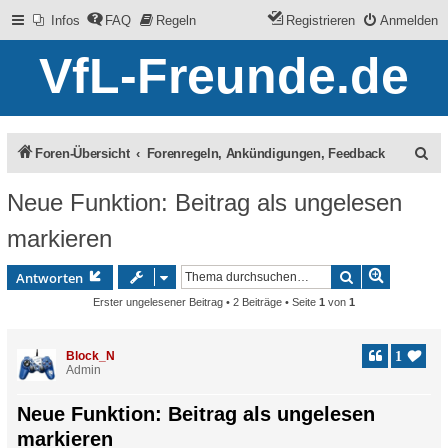
Infos
FAQ
Regeln
Registrieren
Anmelden
VfL-Freunde.de
S
Foren-Übersicht
Forenregeln, Ankündigungen, Feedback
u
Neue Funktion: Beitrag als ungelesen
c
markieren
h
e
Erweitert
Suche
Antworten
Erster ungelesener Beitrag
• 2 Beiträge • Seite
1
von
1
Block_N
1
Admin
Neue Funktion: Beitrag als ungelesen
markieren