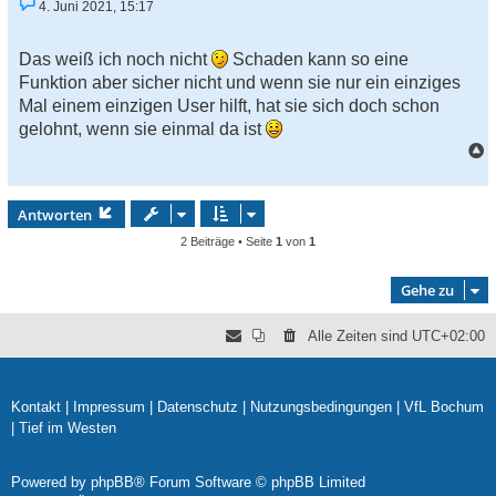
U
4. Juni 2021, 15:17
n
g
e
Das weiß ich noch nicht
Schaden kann so eine
l
e
Funktion aber sicher nicht und wenn sie nur ein einziges
s
Mal einem einzigen User hilft, hat sie sich doch schon
e
n
gelohnt, wenn sie einmal da ist
e
r
a
B
e
c
i
h
Antworten
t
o
r
2 Beiträge • Seite
1
von
1
a
b
g
e
Gehe zu
n
Alle Zeiten sind
UTC+02:00
Kontakt
|
Impressum
|
Datenschutz
|
Nutzungsbedingungen
|
VfL Bochum
|
Tief im Westen
Powered by
phpBB
® Forum Software © phpBB Limited