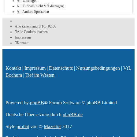
↳ Umfragen
↳ Fußball (nicht VfL-bezogen)
↳ Andere Sportarten
Alle Zeiten sind
UTC+02:00
Alle Cookies löschen
Impressum
Kontakt
Kontakt
|
Impressum
|
Datenschutz
|
Nutzungsbedingungen
|
VfL
Bochum
|
Tief im Westen
Powered by
phpBB
® Forum Software © phpBB Limited
Deutsche Übersetzung durch
phpBB.de
Style
proflat
von ©
Mazeltof
2017