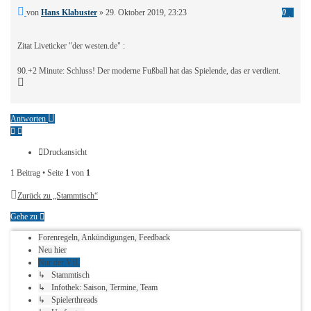
Einlo
Ungelesener
von
Hans Klabuster
»
29. Oktober 2019, 23:23
0
um
Beitrag
Beitr
zu
Zitat Liveticker "der westen.de" :
liken.
90.+2 Minute: Schluss! Der moderne Fußball hat das Spielende, das er verdient.
Nach
oben
Antworten
Druckansicht
1 Beitrag • Seite
1
von
1
Zurück zu „Stammtisch“
Gehe zu
Forenregeln, Ankündigungen, Feedback
Neu hier
Nur der VfL
↳ Stammtisch
↳ Infothek: Saison, Termine, Team
↳ Spielerthreads