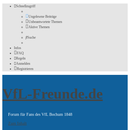
Schnellzugriff
Ungelesene Beiträge
Unbeantwortete Themen
Aktive Themen
Suche
Infos
FAQ
Regeln
Anmelden
Registrieren
VfL-Freunde.de
Forum für Fans des VfL Bochum 1848
Zum Inhalt