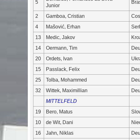
5
Bras
Junior
2
Gamboa, Cristian
Cos
4
Mašović, Erhan
Ser
13
Medic, Jakov
Kro
14
Oermann, Tim
Deu
20
Ordets, Ivan
Ukr
15
Passlack, Felix
Deu
25
Tolba, Mohammed
Deu
32
Wittek, Maximillian
Deu
MITTELFELD
19
Bero, Matus
Slo
10
de Wit, Dani
Nie
16
Jahn, Niklas
Deu