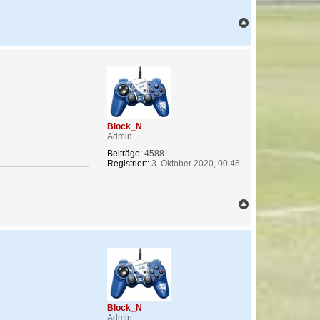
N
a
c
h
o
b
e
n
Block_N
Admin
Beiträge:
4588
Registriert:
3. Oktober 2020, 00:46
N
a
c
h
o
b
e
n
Block_N
Admin