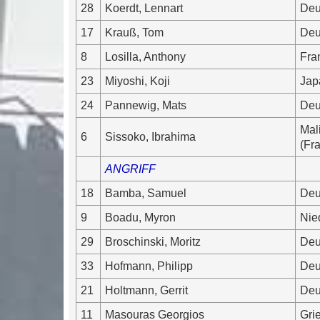
28
Koerdt, Lennart
Deu
17
Krauß, Tom
Deu
8
Losilla, Anthony
Fra
23
Miyoshi, Koji
Jap
24
Pannewig, Mats
Deu
Mal
6
Sissoko, Ibrahima
(Fr
ANGRIFF
18
Bamba, Samuel
Deu
9
Boadu, Myron
Nie
29
Broschinski, Moritz
Deu
33
Hofmann, Philipp
Deu
21
Holtmann, Gerrit
Deu
11
Masouras Georgios
Gri