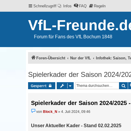
Schnellzugriff
Infos
FAQ
Regeln
VfL-Freunde.d
Forum für Fans des VfL Bochum 1848
Foren-Übersicht
Nur der VfL
Infothek: Saison, 
Spielerkader der Saison 2024/202
Su
Gesperrt
Spielerkader der Saison 2024/2025 -
U
von
Block_N
»
4. Juli 2024, 09:46
n
g
e
Unser Aktueller Kader - Stand 02.02.2025
l
e