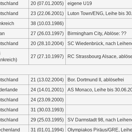
tschland
20 (07.01.2005)
eigene U19
tschland
23 (22.06.2001)
Luton Town/ENG, Leihe bis 30
nkreich
38 (10.03.1986)
an
27 (26.03.1997)
Birmingham City, Ablöse: ??
tschland
20 (28.10.2004)
SC Wiedenbrück, nach Leihen
i
27 (27.10.1997)
RC Strassbourg Alsace, ablöse
ankreich)
tschland
21 (13.02.2004)
Bor. Dortmund II, ablösefrei
derlande
24 (14.01.2001)
AS Monaco, Leihe bis 30.06.2
tschland
24 (23.09.2000)
tschland
31 (30.03.1993)
tschland
29 (25.03.1995)
SV Darmstadt 98, nach Leihen
echenland
31 (01.01.1994)
Olympiakos Piräus/GRE, Leihe