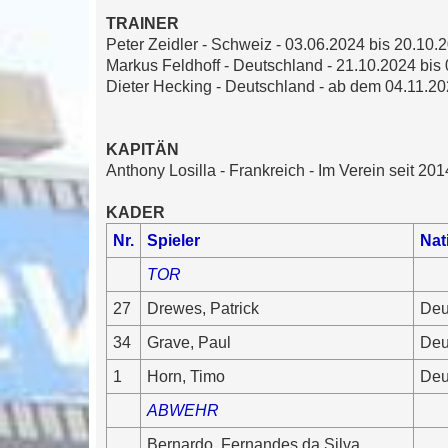
s
TRAINER
e
n
Peter Zeidler - Schweiz - 03.06.2024 bis 20.10.
e
Markus Feldhoff - Deutschland - 21.10.2024 bis 0
r
B
Dieter Hecking - Deutschland - ab dem 04.11.2
e
i
t
r
KAPITÄN
a
g
Anthony Losilla - Frankreich - Im Verein seit 201
KADER
Nr.
Spieler
Nat
TOR
27
Drewes, Patrick
Deu
34
Grave, Paul
Deu
1
Horn, Timo
Deu
ABWEHR
Bernardo, Fernandes da Silva