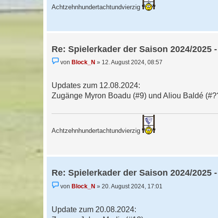
r
Achtzehnhundertachtundvierzig
B
e
i
t
r
a
Re: Spielerkader der Saison 2024/2025 -
g
U
von
Block_N
»
12. August 2024, 08:57
n
g
e
Updates zum 12.08.2024:
l
e
Zugänge Myron Boadu (#9) und Aliou Baldé (#?
s
e
n
e
r
Achtzehnhundertachtundvierzig
B
e
i
t
r
a
Re: Spielerkader der Saison 2024/2025 -
g
U
von
Block_N
»
20. August 2024, 17:01
n
g
e
Update zum 20.08.2024:
l
e