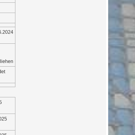
6.2024
liehen
det
5
2025