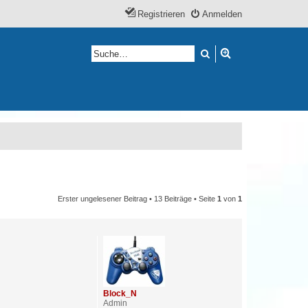
Registrieren
Anmelden
Suche
Erweiterte Suche
Erster ungelesener Beitrag
• 13 Beiträge • Seite
1
von
1
Block_N
Admin