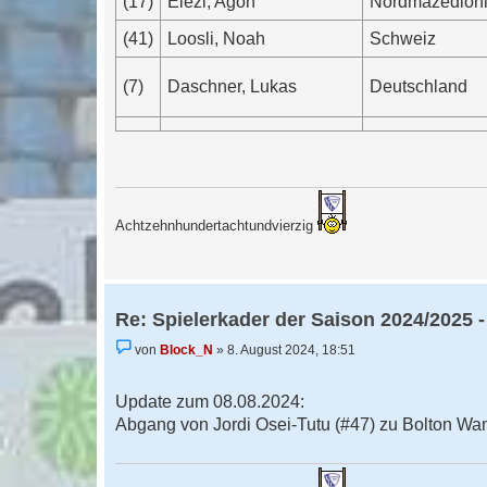
(17)
Elezi, Agon
Nordmazedion
(41)
Loosli, Noah
Schweiz
(7)
Daschner, Lukas
Deutschland
Achtzehnhundertachtundvierzig
Re: Spielerkader der Saison 2024/2025 -
U
von
Block_N
»
8. August 2024, 18:51
n
g
e
Update zum 08.08.2024:
l
e
Abgang von Jordi Osei-Tutu (#47) zu Bolton Wa
s
e
n
e