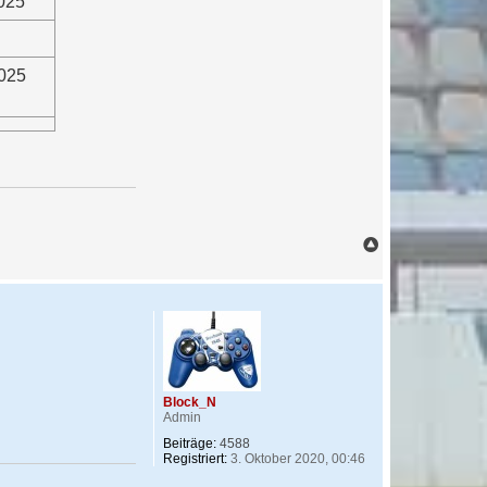
2025
2025
N
a
c
h
o
b
e
n
Block_N
Admin
Beiträge:
4588
Registriert:
3. Oktober 2020, 00:46