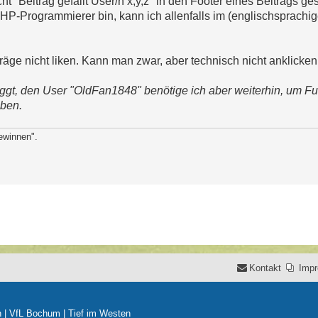
t "Beitrag gefällt User/n x,y,z" in den Footer eines Beitrags ge
HP-Programmierer bin, kann ich allenfalls im (englischsprachi
äge nicht liken. Kann man zwar, aber technisch nicht anklicke
loggt, den User "OldFan1848" benötige ich aber weiterhin, um F
aben.
ewinnen".
Kontakt
Imp
n
|
VfL Bochum
|
Tief im Westen