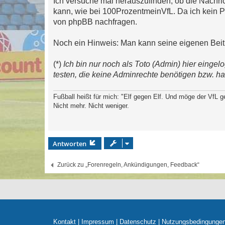
Ich versuche mal herauszufinden, ob die Nachrich
kann, wie bei 100ProzentmeinVfL. Da ich kein P
von phpBB nachfragen.
Noch ein Hinweis: Man kann seine eigenen Beitr
(*)
Ich bin nur noch als Toto (Admin) hier einge
testen, die keine Adminrechte benötigen bzw. h
Fußball heißt für mich: "Elf gegen Elf. Und möge der VfL g
Nicht mehr. Nicht weniger.
Antworten
Zurück zu „Forenregeln, Ankündigungen, Feedback“
Kontakt
|
Impressum
|
Datenschutz
|
Nutzungsbedingunge