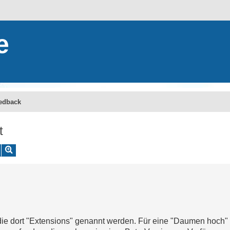
e
edback
t
Erweiterte Suche
Suche
 die dort "Extensions" genannt werden. Für eine "Daumen hoch" 