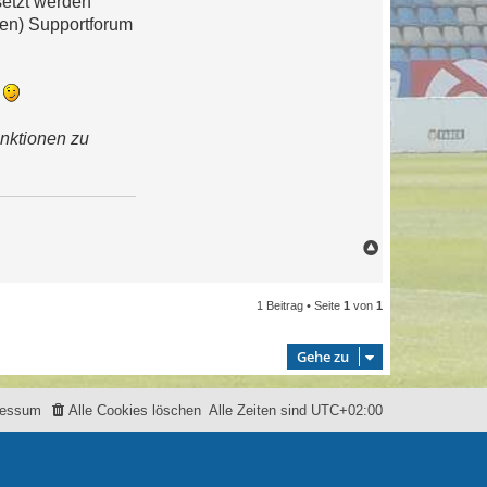
setzt werden
gen) Supportforum
n
unktionen zu
N
a
c
1 Beitrag • Seite
1
von
1
h
o
b
Gehe zu
e
n
ressum
Alle Cookies löschen
Alle Zeiten sind
UTC+02:00