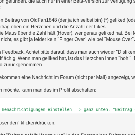
on gefunden, die auch nur in einer Beta-Version zur Verfügung s
.
 Beitrag von OldFan1848 (der ja ich selbst bin) (*) geliked (oder
itrag oben ein Herzchen und die Anzahl der Likes.
e Maus über die Zahl hält (Hover), wer genau geliked hat. Bei 
icht, es gibt ja leider kein "Finger Over" wie bei "Mouse Over".
h Feedback. Achtet bitte darauf, dass man auch wieder "Dislik
llflächig. Wenn man geliked hat, ist das Herzchen innen "hohl".
also zurückgenommen.
 bekommen eine Nachricht im Forum (nicht per Mail) angezeigt, 
 möchte, kann man das im Profil abschalten:
 Benachrichtigungen einstellen --> ganz unten: "Beitrag 
senden" klicken/drücken.