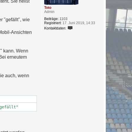
teht. Sie heißt
Toto
Admin
Beiträge:
1103
 "gefällt", wie
Registriert:
17. Juni 2019, 14:33
K
Kontaktdaten:
o
Mobil-Ansichten
n
t
a
k
en" kann. Wenn
t
d
 Bei erneutem
a
t
e
n
wie auch, wenn
v
o
n
T
o
t
o
gefällt"