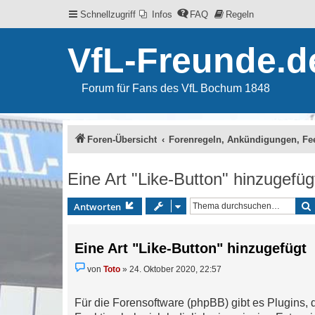
Schnellzugriff
Infos
FAQ
Regeln
VfL-Freunde.d
Forum für Fans des VfL Bochum 1848
Foren-Übersicht
Forenregeln, Ankündigungen, Fe
Eine Art "Like-Button" hinzugefüg
Antworten
Eine Art "Like-Button" hinzugefügt
U
von
Toto
»
24. Oktober 2020, 22:57
n
g
e
Für die Forensoftware (phpBB) gibt es Plugins,
l
e