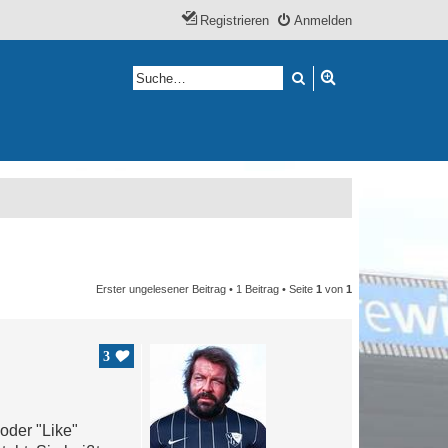
Registrieren
Anmelden
Suche
Erweiterte Suche
Erster ungelesener Beitrag
• 1 Beitrag • Seite
1
von
1
3
oder "Like"