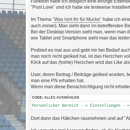
Funktion habe ich lediglich eine einzige Extensi
s
"Post Love" und ich habe sie testweise installiert
e
n
e
Im Thema
"Was hört Ihr für Mucke"
habe ich einen
r
B
auch immer). Man sieht dann im betreffenden Be
e
Bei der Desktop-Version sieht man, wenn man di
i
t
wie Tablet und Smartphone sieht man das leider n
r
a
g
Probiert es mal aus und gebt mir bei Bedarf auc
man noch nicht geliked hat, ist das Herzchen vo
Klick auf das (hohle) Herzchen wird das Like 
User, deren Beitrag / Beiträge geliked wurden,
man eine PN erhalten hat.
Wenn man diese Benachrichtigung nicht erhalten
CODE:
ALLES AUSWÄHLEN
Persönlicher Bereich --> Einstellungen -->
Dort dann das Häkchen rausnehmen und auf "Ab