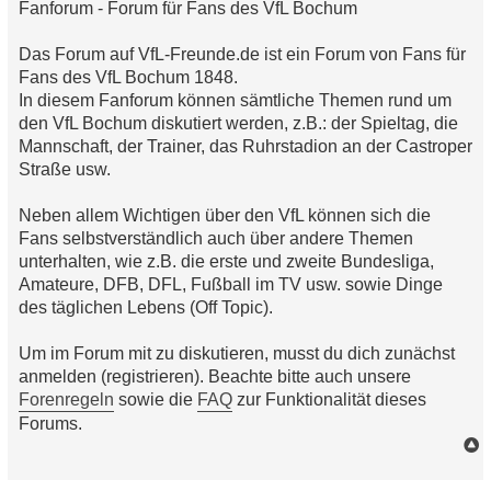
Fanforum - Forum für Fans des VfL Bochum
l
e
s
Das Forum auf VfL-Freunde.de ist ein Forum von Fans für
e
n
Fans des VfL Bochum 1848.
e
In diesem Fanforum können sämtliche Themen rund um
r
B
den VfL Bochum diskutiert werden, z.B.: der Spieltag, die
e
Mannschaft, der Trainer, das Ruhrstadion an der Castroper
i
t
Straße usw.
r
a
g
Neben allem Wichtigen über den VfL können sich die
Fans selbstverständlich auch über andere Themen
unterhalten, wie z.B. die erste und zweite Bundesliga,
Amateure, DFB, DFL, Fußball im TV usw. sowie Dinge
des täglichen Lebens (Off Topic).
Um im Forum mit zu diskutieren, musst du dich zunächst
anmelden (registrieren). Beachte bitte auch unsere
Forenregeln
sowie die
FAQ
zur Funktionalität dieses
Forums.
a
c