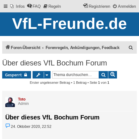
Infos
FAQ
Regeln
Registrieren
Anmelden
VfL-Freunde.de
S
Foren-Übersicht
Forenregeln, Ankündigungen, Feedback
u
Über dieses VfL Bochum Forum
c
Erweiterte 
Suche
Gesperrt
h
Erster ungelesener Beitrag
• 1 Beitrag • Seite
1
von
1
e
Toto
Admin
Über dieses VfL Bochum Forum
U
24. Oktober 2020, 22:52
n
g
e